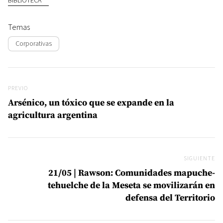
Temas
Corporativas
Navegación de entradas
Previo
PREVIO
Arsénico, un tóxico que se expande en la
agricultura argentina
SIGUIENTE
Si
21/05 | Rawson: Comunidades mapuche-
tehuelche de la Meseta se movilizarán en
defensa del Territorio