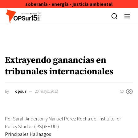
soberanía - energía - justicia ambiental
Skip to content
Extrayendo ganancias en
tribunales internacionales
By
opsur
20 mayo, 2013
50
Por Sarah Anderson y Manuel Pérez Rocha del Institute for
Policy Studies (IPS) (EE.UU.)
Principales Hallazgos