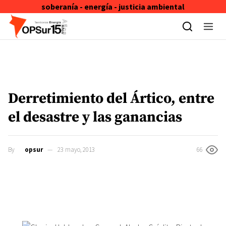
soberanía - energía - justicia ambiental
Skip to content
Derretimiento del Ártico, entre
el desastre y las ganancias
By
opsur
23 mayo, 2013
66