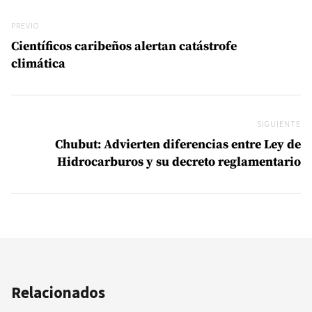
Navegación de entradas
Previo
PREVIO
Científicos caribeños alertan catástrofe
climática
SIGUIENTE
Si
Chubut: Advierten diferencias entre Ley de
Hidrocarburos y su decreto reglamentario
Relacionados