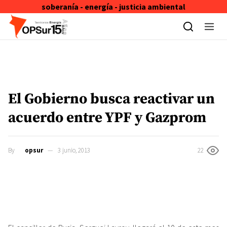
soberanía - energía - justicia ambiental
Skip to content
El Gobierno busca reactivar un
acuerdo entre YPF y Gazprom
By
opsur
3 junio, 2013
22