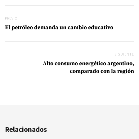
Navegación de entradas
Previo
PREVIO
El petróleo demanda un cambio educativo
SIGUIENTE
Si
Alto consumo energético argentino,
comparado con la región
Relacionados