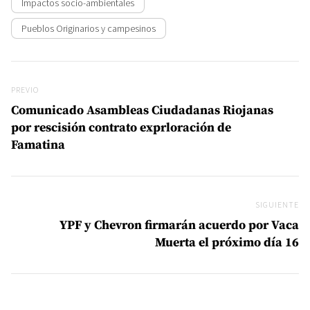
Impactos socio-ambientales
Pueblos Originarios y campesinos
Navegación de entradas
Previo
PREVIO
Comunicado Asambleas Ciudadanas Riojanas
por rescisión contrato exprloración de
Famatina
SIGUIENTE
Si
YPF y Chevron firmarán acuerdo por Vaca
Muerta el próximo día 16