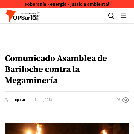
soberanía - energía - justicia ambiental
Skip to content
Comunicado Asamblea de
Bariloche contra la
Megaminería
By
opsur
4 julio, 2013
36