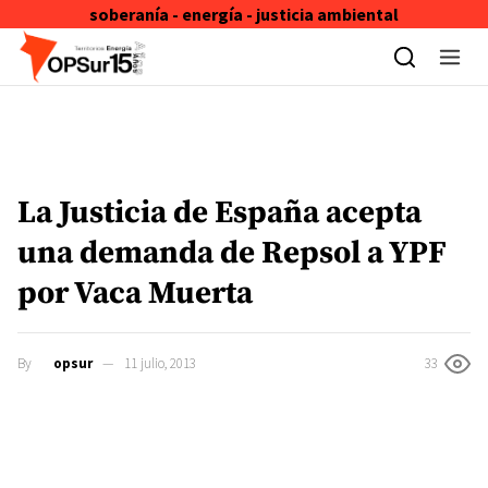
soberanía - energía - justicia ambiental
Skip to content
La Justicia de España acepta
una demanda de Repsol a YPF
por Vaca Muerta
By
opsur
11 julio, 2013
33