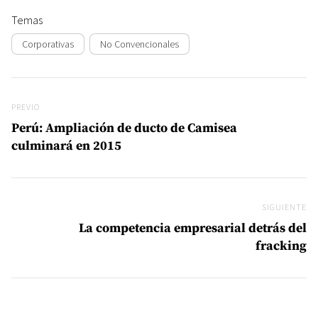
Temas
Corporativas
No Convencionales
Navegación de entradas
Previo
PREVIO
Perú: Ampliación de ducto de Camisea
culminará en 2015
SIGUIENTE
Si
La competencia empresarial detrás del
fracking