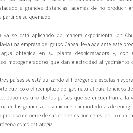
sladado a grandes distancias, además de no producir e
 partir de su quemado.
ía ya se está aplicando de manera experimental en Ch
via una empresa del grupo Capsa lleva adelante este proc
 agua obtenida en su planta deshidratadora y, con e
los motogeneradores que dan electricidad al yacimiento 
tros países se está utilizando el hidrógeno a escalas mayore
te público o el reemplazo del gas natural para tendidos dom
to, Japón es uno de los países que se encuentran a la v
una de las grandes consumidoras e importadoras de energía
 proceso de cierre de sus centrales nucleares, por lo cual 
drógeno como estrategia.