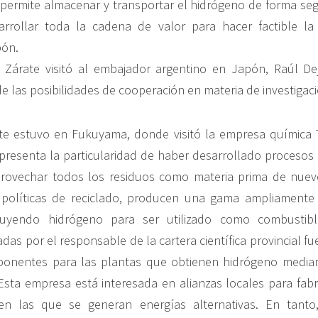
permite almacenar y transportar el hidrógeno de forma seg
rrollar toda la cadena de valor para hacer factible la
pón.
 Zárate visitó al embajador argentino en Japón, Raúl De
e las posibilidades de cooperación en materia de investigaci
rate estuvo en Fukuyama, donde visitó la empresa química
resenta la particularidad de haber desarrollado procesos 
provechar todos los residuos como materia prima de nuev
 políticas de reciclado, producen una gama ampliamente d
cluyendo hidrógeno para ser utilizado como combustibl
das por el responsable de la cartera científica provincial fu
ponentes para las plantas que obtienen hidrógeno median
 Esta empresa está interesada en alianzas locales para fabr
n las que se generan energías alternativas. En tanto