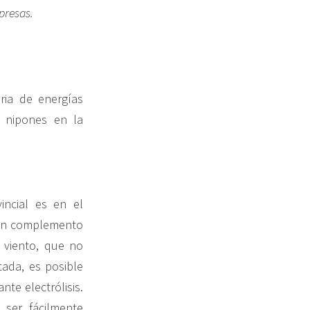
presas.
ria de energías
s nipones en la
ncial es en el
s un complemento
l viento, que no
tada, es posible
te electrólisis.
ser fácilmente