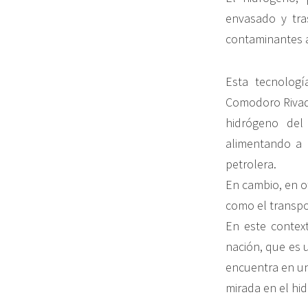
envasado y tra
contaminantes a
Esta tecnolog
Comodoro Rivada
hidrógeno del
alimentando a 
petrolera.
En cambio, en o
como el transpor
En este contex
nación, que es 
encuentra en un
mirada en el hi