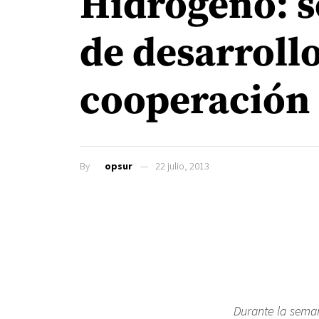
Hidrógeno: s
de desarroll
cooperación 
By
opsur
22 julio, 2013
Durante la seman