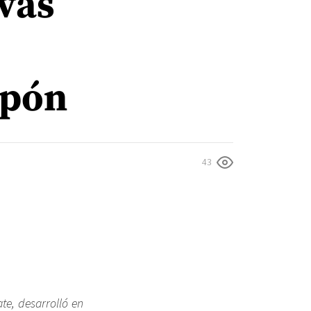
vas
apón
43
te, desarrolló en