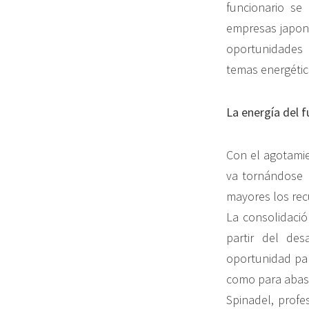
funcionario se
empresas japone
oportunidades 
temas energético
La energía del f
Con el agotamie
va tornándose 
mayores los rec
La consolidació
partir del de
oportunidad par
como para abast
Spinadel, profe