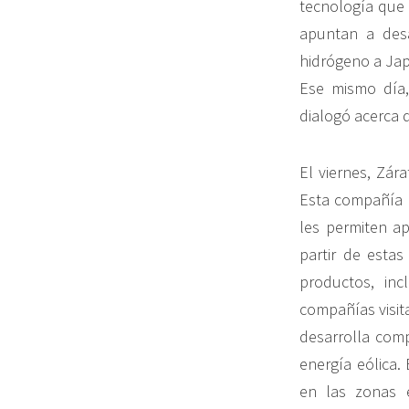
tecnología que 
apuntan a desa
hidrógeno a Ja
Ese mismo día,
dialogó acerca d
El viernes, Zá
Esta compañía p
les permiten a
partir de estas
productos, in
compañías visita
desarrolla com
energía eólica.
en las zonas e