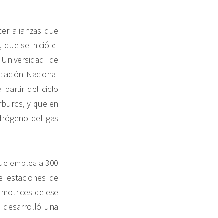
cer alianzas que
 que se inició el
Universidad de
ciación Nacional
partir del ciclo
rburos, y que en
drógeno del gas
que emplea a 300
e estaciones de
tomotrices de ese
e desarrolló una