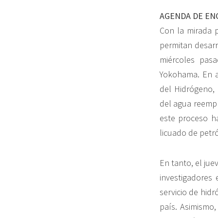
AGENDA DE E
Con la mirada p
permitan desarro
miércoles pas
Yokohama. En am
del Hidrógeno, 
del agua reempl
este proceso ha
licuado de petr
En tanto, el ju
investigadores 
servicio de hidr
país. Asimismo,