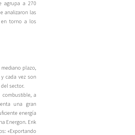
ue agrupa a 270
e analizaron las
 en torno a los
l mediano plazo,
 y cada vez son
del sector.
o combustible, a
senta una gran
ficiente energía
na Energon. Erik
hos: «Exportando