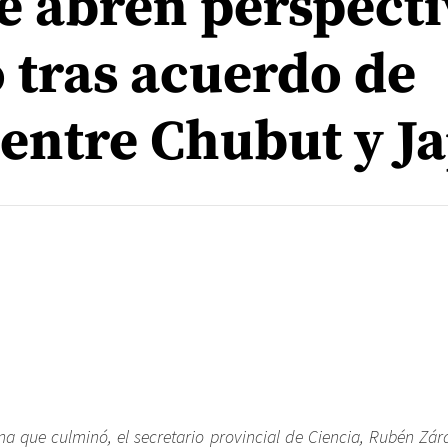
e abren perspecti
o tras acuerdo de
entre Chubut y J
a que culminó, el secretario provincial de Ciencia, Rubén Zára