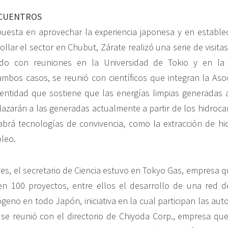
NCUENTROS
uesta en aprovechar la experiencia japonesa y en estable
llar el sector en Chubut, Zárate realizó una serie de visitas,
ado con reuniones en la Universidad de Tokio y en la 
bos casos, se reunió con científicos que integran la Aso
entidad que sostiene que las energías limpias generadas a 
azarán a las generadas actualmente a partir de los hidroca
brá tecnologías de convivencia, como la extracción de hi
óleo.
eves, el secretario de Ciencia estuvo en Tokyo Gas, empresa 
en 100 proyectos, entre ellos el desarrollo de una red d
ógeno en todo Japón, iniciativa en la cual participan las au
 se reunió con el directorio de Chiyoda Corp., empresa qu