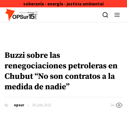
soberanía - energía - justicia ambiental
Skip to content
Buzzi sobre las
renegociaciones petroleras en
Chubut “No son contratos a la
medida de nadie”
By
opsur
30 julio, 2013
24