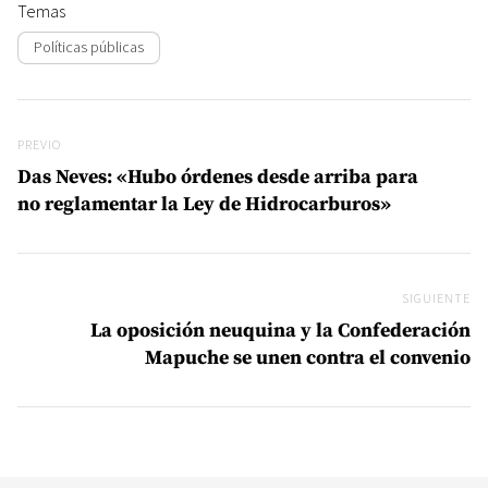
Temas
Políticas públicas
Navegación de entradas
Previo
PREVIO
Das Neves: «Hubo órdenes desde arriba para
no reglamentar la Ley de Hidrocarburos»
SIGUIENTE
Si
La oposición neuquina y la Confederación
Mapuche se unen contra el convenio