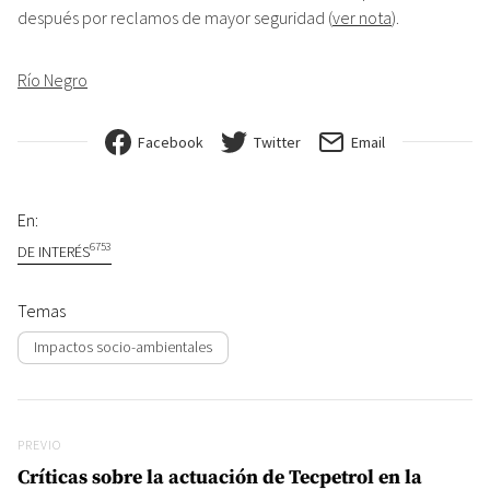
después por reclamos de mayor seguridad (
ver nota
).
Río Negro
Facebook
Twitter
Email
En:
6753
DE INTERÉS
Temas
Impactos socio-ambientales
Navegación de entradas
Previo
PREVIO
Críticas sobre la actuación de Tecpetrol en la