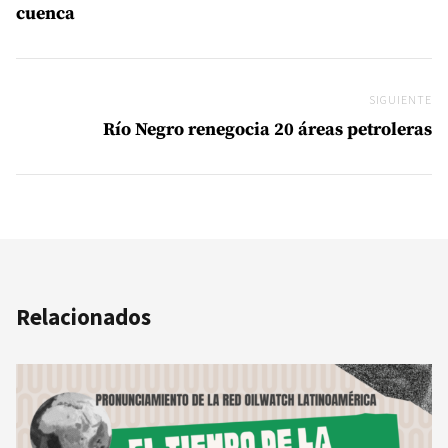
cuenca
SIGUIENTE
Si
Río Negro renegocia 20 áreas petroleras
Relacionados