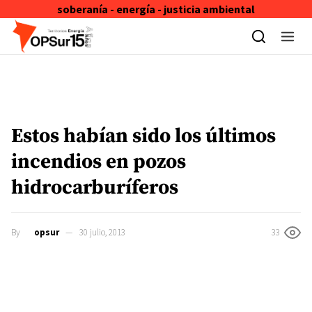
soberanía - energía - justicia ambiental
Skip to content
Estos habían sido los últimos
incendios en pozos
hidrocarburíferos
By
opsur
30 julio, 2013
33