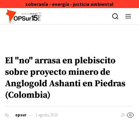
soberanía - energía - justicia ambiental
Skip to content
El "no" arrasa en plebiscito
sobre proyecto minero de
Anglogold Ashanti en Piedras
(Colombia)
By
opsur
1 agosto, 2013
29