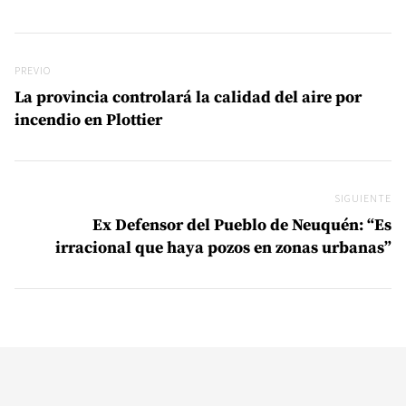
Navegación de entradas
Previo
PREVIO
La provincia controlará la calidad del aire por
incendio en Plottier
SIGUIENTE
Si
Ex Defensor del Pueblo de Neuquén: “Es
irracional que haya pozos en zonas urbanas”