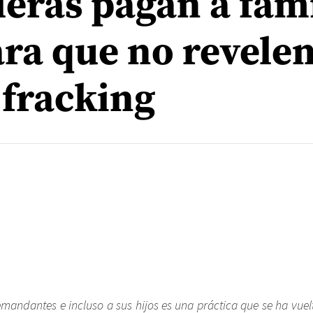
leras pagan a fami
ra que no revelen
 fracking
emandantes e incluso a sus hijos es una práctica que se ha vuel