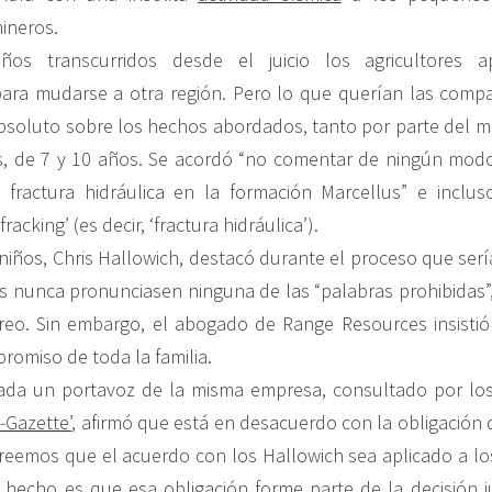
ineros.
os transcurridos desde el juicio los agricultores a
ara mudarse a otra región. Pero lo que querían las compa
 absoluto sobre los hechos abordados, tanto por parte del 
s, de 7 y 10 años. Se acordó “no comentar de ningún modo
a fractura hidráulica en la formación Marcellus” e inclu
acking’ (es decir, ‘fractura hidráulica’).
niños, Chris Hallowich, destacó durante el proceso que sería
 nunca pronunciasen ninguna de las “palabras prohibidas”
creo. Sin embargo, el abogado de Range Resources insistió 
romiso de toda la familia.
da un portavoz de la misma empresa, consultado por los
-Gazette’
, afirmó que está en desacuerdo con la obligación d
creemos que el acuerdo con los Hallowich sea aplicado a los
 hecho es que esa obligación forme parte de la decisión ju