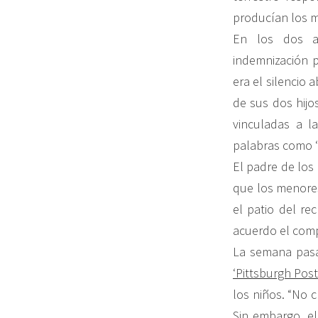
producían los m
En los dos añ
indemnización p
era el silencio
de sus dos hijo
vinculadas a l
palabras como ‘fr
El padre de los 
que los menores
el patio del re
acuerdo el comp
La semana pasa
‘Pittsburgh Post
los niños. “No 
Sin embargo, el