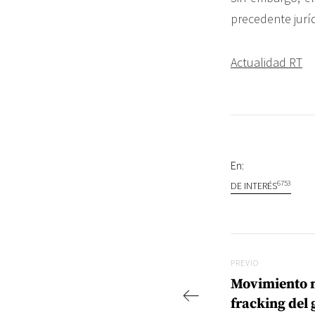
precedente juríd
Actualidad RT
En:
6753
DE INTERÉS
Navegac
Previo
PREVIO
Movimiento m
fracking del 