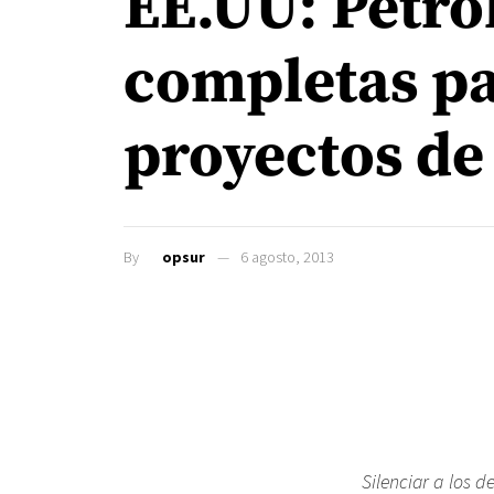
EE.UU: Petro
completas pa
proyectos de
By
opsur
6 agosto, 2013
Silenciar a los d