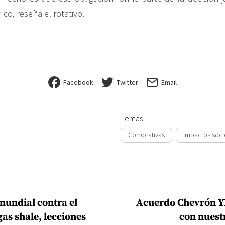
ico, reseña el rotativo.
Facebook
Twitter
Email
Temas
Corporativas
Impactos soci
ión de entradas
undial contra el
Acuerdo Chevrón Y
gas shale, lecciones
con nuest