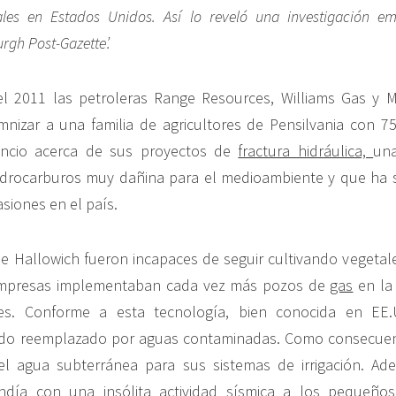
ales en Estados Unidos. Así lo reveló una investigación e
urgh Post-Gazette’.
el 2011 las petroleras Range Resources, Williams Gas y 
nizar a una familia de agricultores de Pensilvania con 7
encio acerca de sus proyectos de
fractura hidráulica,
una
hidrocarburos muy dañina para el medioambiente y que ha 
siones en el país.
ie Hallowich fueron incapaces de seguir cultivando vegeta
empresas implementaban cada vez más pozos de
gas
en la
es. Conforme a esta tecnología, bien conocida en EE.
ndo reemplazado por aguas contaminadas. Como consecuenci
l agua subterránea para sus sistemas de irrigación. Ade
ondía con una insólita
actividad sísmica
a los pequeños 