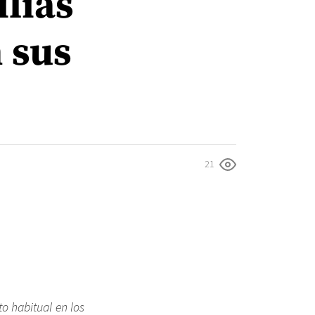
lias
 sus
21
to habitual en los