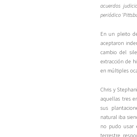
acuerdos judici
periódico ‘Pittsb
En un pleito d
aceptaron indem
cambio del sil
extracción de 
en múltiples oca
Chris y Stephan
aquellas tres 
sus plantacion
natural iba sie
no pudo usar e
terrestre resp