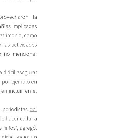
provecharon la
ñías implicadas
matrimonio, como
 las actividades
so no mencionar
 difícil asegurar
, por ejemplo en
en incluir en el
 periodistas
del
e hacer callar a
 niños”, agregó.
dicial, ya es un