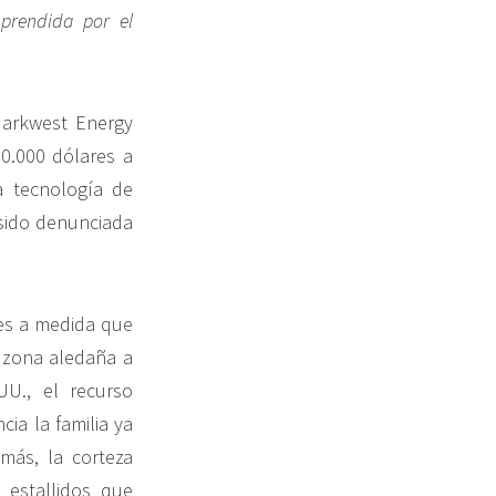
mprendida por el
Markwest Energy
50.000 dólares a
 tecnología de
sido denunciada
les a medida que
 zona aledaña a
UU., el recurso
a la familia ya
más, la corteza
estallidos que