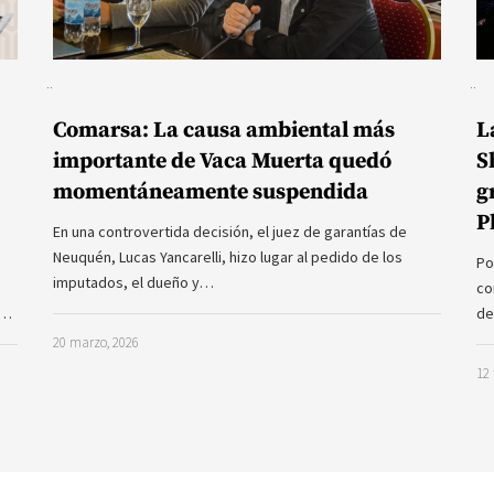
Comarsa: La causa ambiental más
L
importante de Vaca Muerta quedó
S
momentáneamente suspendida
g
P
En una controvertida decisión, el juez de garantías de
Neuquén, Lucas Yancarelli, hizo lugar al pedido de los
Po
imputados, el dueño y…
co
a…
de
20 marzo, 2026
12 