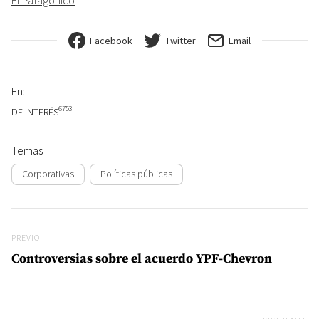
Facebook
Twitter
Email
En:
6753
DE INTERÉS
Temas
Corporativas
Políticas públicas
Navegación de entradas
Previo
PREVIO
Controversias sobre el acuerdo YPF-Chevron