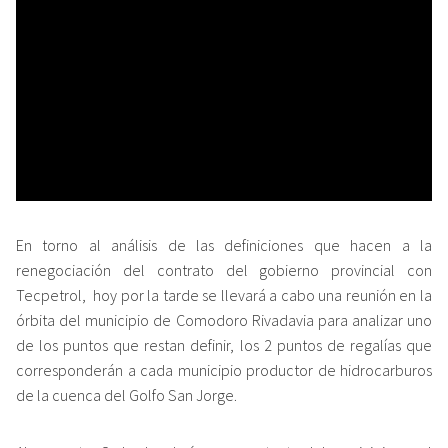
En torno al análisis de las definiciones que hacen a la
renegociación del contrato del gobierno provincial con
Tecpetrol, hoy por la tarde se llevará a cabo una reunión en la
órbita del municipio de Comodoro Rivadavia para analizar uno
de los puntos que restan definir, los 2 puntos de regalías que
corresponderán a cada municipio productor de hidrocarburos
de la cuenca del Golfo San Jorge.