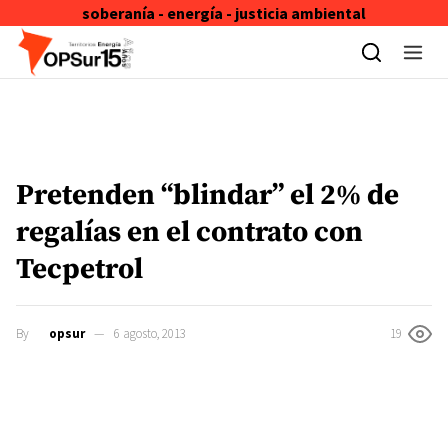
soberanía - energía - justicia ambiental
Skip to content
Pretenden “blindar” el 2% de
regalías en el contrato con
Tecpetrol
By
opsur
6 agosto, 2013
19