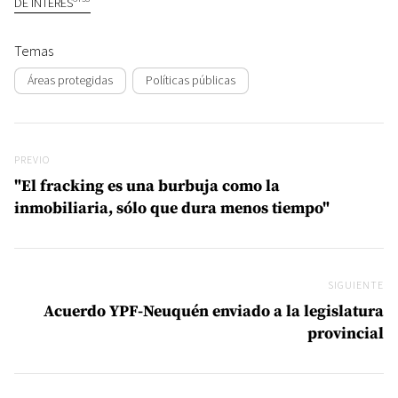
DE INTERÉS
Temas
Áreas protegidas
Políticas públicas
Navegación de entradas
Previo
PREVIO
"El fracking es una burbuja como la
inmobiliaria, sólo que dura menos tiempo"
SIGUIENTE
Si
Acuerdo YPF-Neuquén enviado a la legislatura
provincial