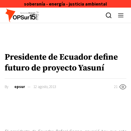
soberanía - energía - justicia ambiental
Skip to content
Presidente de Ecuador define
futuro de proyecto Yasuní
By
opsur
12 agosto, 2013
21