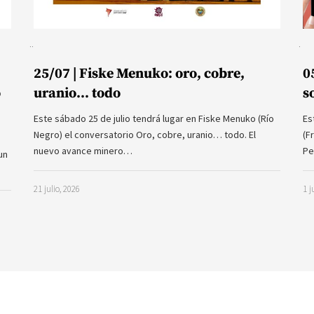
25/07 | Fiske Menuko: oro, cobre,
0
o
uranio… todo
s
Este sábado 25 de julio tendrá lugar en Fiske Menuko (Río
Es
Negro) el conversatorio Oro, cobre, uranio… todo. El
(F
nuevo avance minero…
Pe
un
21 julio, 2026
1 j