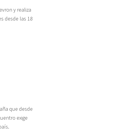
vron y realiza
es desde las 18
paña que desde
cuentro exige
país.