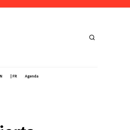
EN
| FR
Agenda