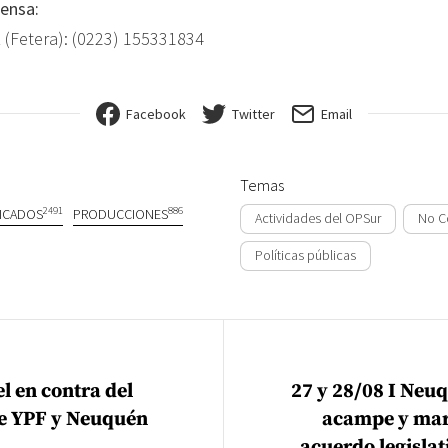
ensa:
z (Fetera): (0223) 155331834
Facebook
Twitter
Email
Temas
2491
886
ICADOS
PRODUCCIONES
Actividades del OPSur
No C
Políticas públicas
ión de entradas
l en contra del
27 y 28/08 I Neuq
e YPF y Neuquén
acampe y mar
acuerdo legislat