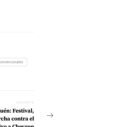
onvencionales
SIGUIENTE
Siguiente
uén: Festival,
cha contra el
ivo a Chevron