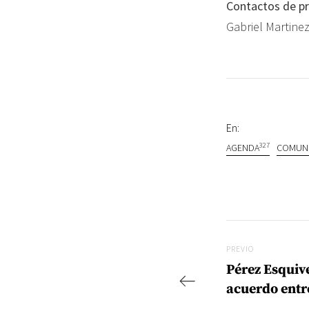
Contactos de pr
Gabriel Martine
En:
327
AGENDA
COMUN
Navegac
Previo
PREVIO
Pérez Esquive
acuerdo entr