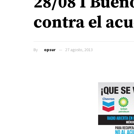
28/08 I Bueno
contra el ac
By
opsur
27 agosto, 2013