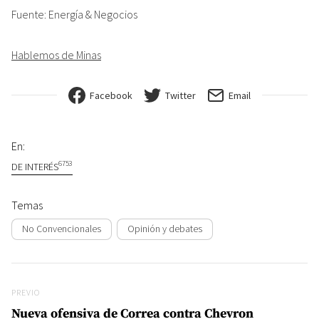
Fuente: Energía & Negocios
Hablemos de Minas
Facebook
Twitter
Email
En:
6753
DE INTERÉS
Temas
No Convencionales
Opinión y debates
Navegación de entradas
Previo
PREVIO
Nueva ofensiva de Correa contra Chevron