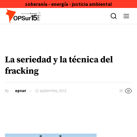
soberanía - energía - justicia ambiental
Skip to content
La seriedad y la técnica del
fracking
By
opsur
12 septiembre, 2013
30