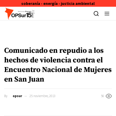
soberanía - energía - justicia ambiental
Skip to content
Comunicado en repudio a los
hechos de violencia contra el
Encuentro Nacional de Mujeres
en San Juan
By
opsur
25 noviembre, 2013
56