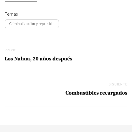
Temas
Criminalización y represión
Navegación de entradas
Previo
PREVIO
Los Nahua, 20 años después
SIGUIENTE
Si
Combustibles recargados