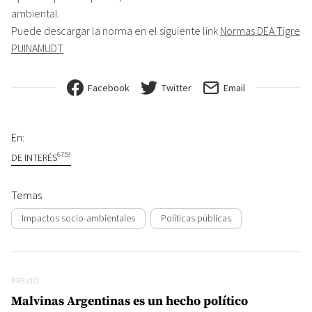
ambiental.
Puede descargar la norma en el siguiente link
Normas DEA Tigre
PUINAMUDT
Facebook
Twitter
Email
En:
6753
DE INTERÉS
Temas
Impactos socio-ambientales
Políticas públicas
Navegación de entradas
Previo
PREVIO
Malvinas Argentinas es un hecho político