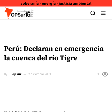
soberanía - energía - justicia ambiental
Skip to content
Perú: Declaran en emergencia
la cuenca del río Tigre
By
opsur
2 diciembre, 2013
131