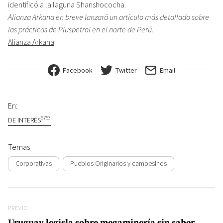
identificó a la laguna Shanshococha.
Alianza Arkana en breve lanzará un artículo más detallado sobre
las prácticas de Pluspetrol en el norte de Perú.
Alianza Arkana
Facebook
Twitter
Email
En:
6753
DE INTERÉS
Temas
Corporativas
Pueblos Originarios y campesinos
Navegación de entradas
Previo
PREVIO
Uruguay legisla sobre megaminería sin saber