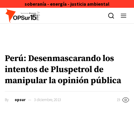
soberanía - energía - justicia ambiental
Skip to content
Perú: Desenmascarando los
intentos de Pluspetrol de
manipular la opinión pública
By
opsur
3 diciembre, 2013
19