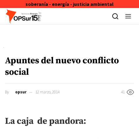
soberanía - energía - justicia ambiental
Skip to content
Apuntes del nuevo conflicto
social
By
opsur
12 marzo, 2014
41
La caja de pandora: