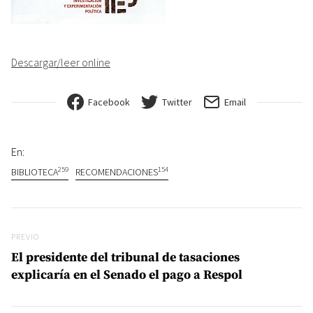
Descargar/leer online
Facebook
Twitter
Email
En:
259
154
BIBLIOTECA
RECOMENDACIONES
Navegación de entradas
Previo
PREVIO
El presidente del tribunal de tasaciones
explicaría en el Senado el pago a Respol