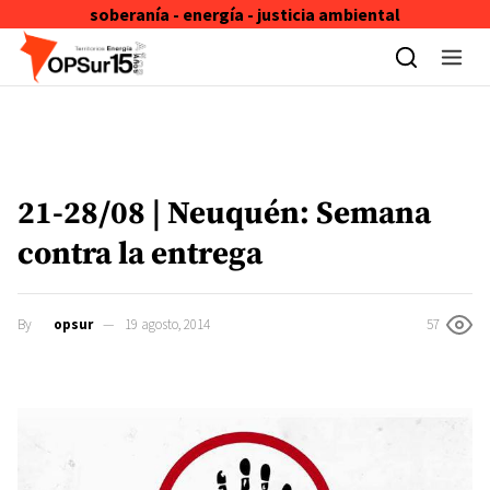
soberanía - energía - justicia ambiental
Skip to content
21-28/08 | Neuquén: Semana
contra la entrega
By
opsur
19 agosto, 2014
57