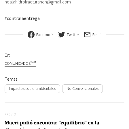
noalahidrofracturanqn@gmail.com
#contralaentrega
Facebook
Twitter
Email
En:
2491
COMUNICADOS
Temas
Impactos socio-ambientales
No Convencionales
Navegación de entradas
Previo
PREVIO
Macri pidió encontrar "equilibrio" en la