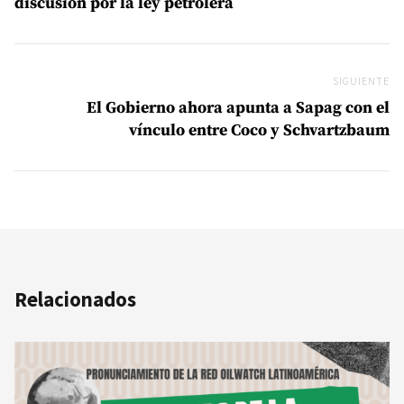
discusión por la ley petrolera
SIGUIENTE
Si
El Gobierno ahora apunta a Sapag con el
vínculo entre Coco y Schvartzbaum
Relacionados