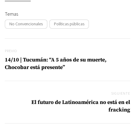
Temas
No Convencionales
Políticas públicas
Navegación de entradas
Previo
PREVIO
14/10 | Tucumán: “A 5 años de su muerte,
Chocobar está presente”
SIGUIENTE
Si
El futuro de Latinoamérica no está en el
fracking