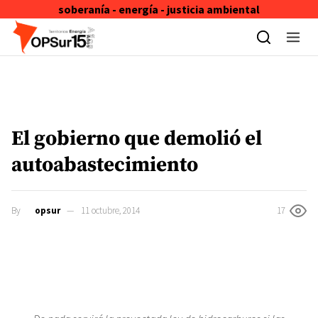
soberanía - energía - justicia ambiental
Skip to content
El gobierno que demolió el
autoabastecimiento
By
opsur
11 octubre, 2014
17