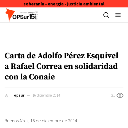
soberanía - energía - justicia ambiental
Skip to content
Carta de Adolfo Pérez Esquivel
a Rafael Correa en solidaridad
con la Conaie
By
opsur
16 diciembre, 2014
21
Buenos Aires, 16 de diciembre de 2014.-