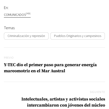
En:
2491
COMUNICADOS
Temas
Criminalización y represión
Pueblos Originarios y campesinos
Navegación de entradas
Previo
PREVIO
Y-TEC dio el primer paso para generar energía
mareomotriz en el Mar Austral
SIGUIENTE
Si
Intelectuales, artistas y activistas sociales
intercambiaron con jóvenes del núcleo