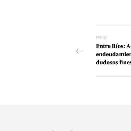
Navegac
Previo
PREVIO
Entre Ríos: 
endeudamient
dudosos fine