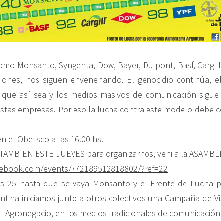
mo Monsanto, Syngenta, Dow, Bayer, Du pont, Basf, Cargill,
iones, nos siguen envenenando. El genocidio continúa, el
a que así sea y los medios masivos de comunicación sigue
stas empresas. Por eso la lucha contra este modelo debe c
 el Obelisco a las 16.00 hs.
AMBIEN ESTE JUEVES para organizarnos, veni a la ASAMBL
cebook.com/
events/772189512818802/
?ref=22
s 25 hasta que se vaya Monsanto y el Frente de Lucha p
ntina iniciamos junto a otros colectivos una Campaña de Vis
l Agronegocio, en los medios tradicionales de comunicación