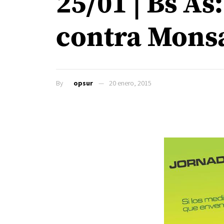
25/01 | Bs As
contra Mons
By
opsur
20 enero, 2015