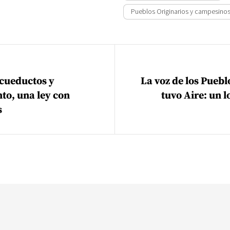
Pueblos Originarios y campesino
ión de entradas
Acueductos y
La voz de los Pueb
o, una ley con
tuvo Aire: un l
s