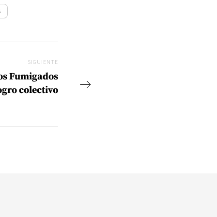
s
SIGUIENTE
Siguiente
los Fumigados
ogro colectivo