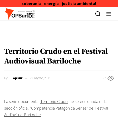
soberanía - energía - justicia ambiental
Skip to content
Territorio Crudo en el Festival
Audiovisual Bariloche
By
opsur
29 agosto, 2016
37
La serie documental
Territorio Crudo
fue seleccionada en la
sección oficial “Competencia Patagónica Series” del
Festival
Audiovisual Bariloche
.