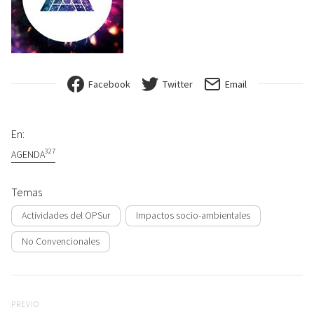
Facebook
Twitter
Email
En:
327
AGENDA
Temas
Actividades del OPSur
Impactos socio-ambientales
No Convencionales
Navegación de entradas
Previo
PREVIO