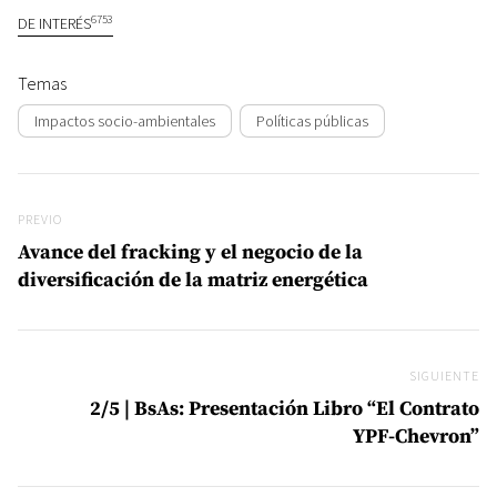
6753
DE INTERÉS
Temas
Impactos socio-ambientales
Políticas públicas
Navegación de entradas
Previo
PREVIO
Avance del fracking y el negocio de la
diversificación de la matriz energética
SIGUIENTE
Si
2/5 | BsAs: Presentación Libro “El Contrato
YPF-Chevron”