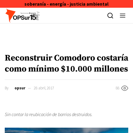
soberanía - energía - justicia ambiental
Skip to content
Reconstruir Comodoro costaría
como mínimo $10.000 millones
By
opsur
28 abril, 2017
88
Sin contar la reubicación de barrios destruidos.