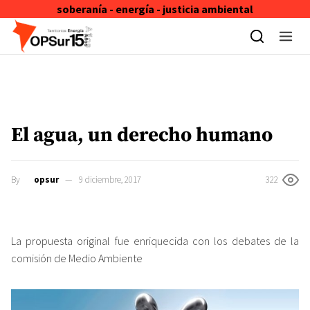
soberanía - energía - justicia ambiental
Skip to content
El agua, un derecho humano
By
opsur
9 diciembre, 2017
322
La propuesta original fue enriquecida con los debates de la
comisión de Medio Ambiente