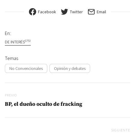
Facebook
Twitter
Email
En:
6753
DE INTERÉS
Temas
No Convencionales
Opinión y debates
Navegación de entradas
Previo
PREVIO
BP, el dueño oculto de fracking
SIGUIENTE
Si