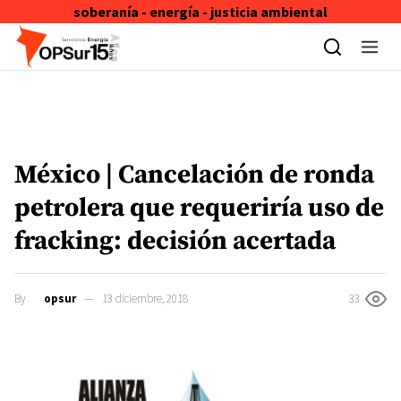
soberanía - energía - justicia ambiental
Skip to content
México | Cancelación de ronda
petrolera que requeriría uso de
fracking: decisión acertada
By
opsur
13 diciembre, 2018
33