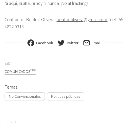
Ni aquí, ni allá, ni hoy ni nunca. ¡No al fracking!
Contracto: Beatriz Olivera
beatrix.olivera@gmail.com
, cel. 55
4822 0313
Facebook
Twitter
Email
En:
2491
COMUNICADOS
Temas
No Convencionales
Políticas públicas
Navegación de entradas
Previo
PREVIO