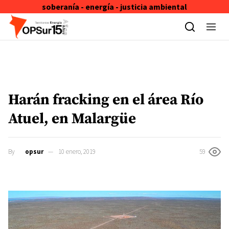
soberanía - energía - justicia ambiental
Skip to content
Harán fracking en el área Río
Atuel, en Malargüe
By
opsur
10 enero, 2019
59