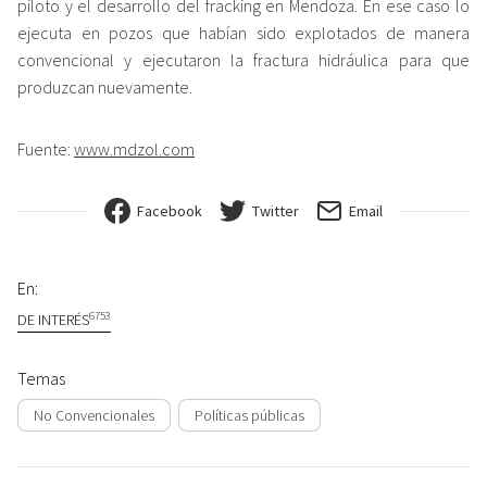
piloto y el desarrollo del fracking en Mendoza. En ese caso lo
ejecuta en pozos que habían sido explotados de manera
convencional y ejecutaron la fractura hidráulica para que
produzcan nuevamente.
Fuente:
www.mdzol.com
Facebook
Twitter
Email
En:
6753
DE INTERÉS
Temas
No Convencionales
Políticas públicas
Navegación de entradas