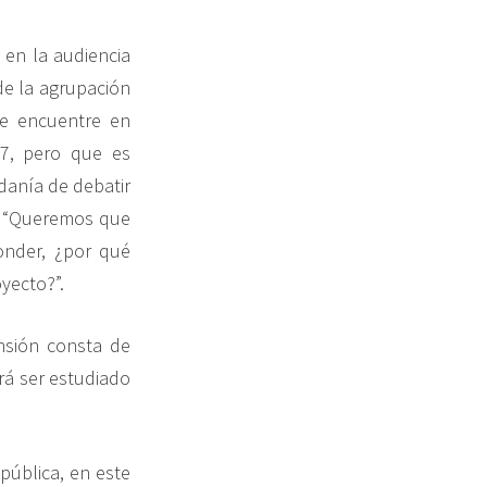
 en la audiencia
de la agrupación
se encuentre en
17, pero que es
danía de debatir
n: “Queremos que
onder, ¿por qué
yecto?”.
nsión consta de
rá ser estudiado
pública, en este