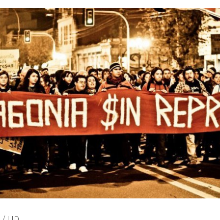
/
LID