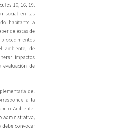
culos 10, 16, 19,
n social en las
odo habitante a
eber de éstas de
 procedimientos
el ambiente, de
enerar impactos
e evaluación de
plementaria del
orresponde a la
mpacto Ambiental
o administrativo,
ue debe convocar