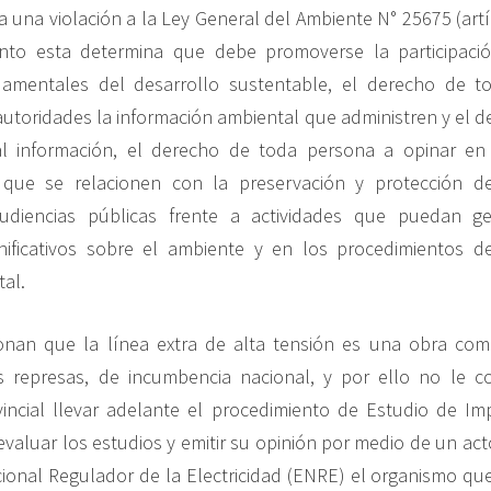
a una violación a la Ley General del Ambiente N° 25675 (artí
nto esta determina que debe promoverse la participació
damentales del desarrollo sustentable, el derecho de t
autoridades la información ambiental que administren y el d
al información, el derecho de toda persona a opinar en
s que se relacionen con la preservación y protección d
audiencias públicas frente a actividades que puedan g
gnificativos sobre el ambiente y en los procedimientos d
al.
onan que la línea extra de alta tensión es una obra com
s represas, de incumbencia nacional, y por ello no le c
ovincial llevar adelante el procedimiento de Estudio de I
 evaluar los estudios y emitir su opinión por medio de un act
cional Regulador de la Electricidad (ENRE) el organismo q