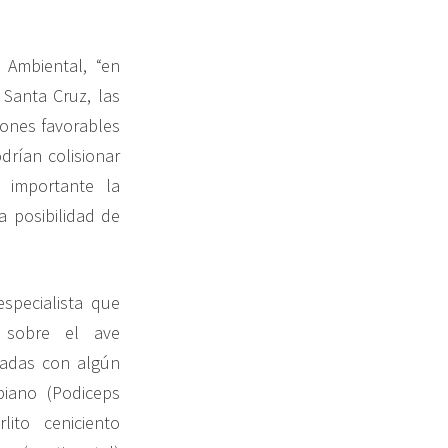
 Ambiental, “en
 Santa Cruz, las
iones favorables
drían colisionar
 importante la
a posibilidad de
especialista que
e sobre el ave
gadas con algún
iano (Podiceps
ito ceniciento