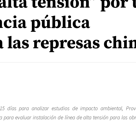
alta tensión” por
cia pública
 las represas chi
5 días para analizar estudios de impacto ambiental, Prov
a para evaluar instalación de línea de alta tensión para las obr