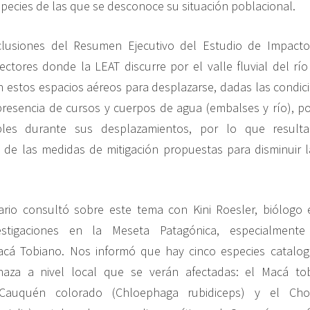
species de las que se desconoce su situación poblacional.
lusiones del Resumen Ejecutivo del Estudio de Impacto
ctores donde la LEAT discurre por el valle fluvial del río
an estos espacios aéreos para desplazarse, dadas las condic
presencia de cursos y cuerpos de agua (embalses y río), po
bles durante sus desplazamientos, por lo que resulta
de las medidas de mitigación propuestas para disminuir l
ario consultó sobre este tema con Kini Roesler, biólogo 
vestigaciones en la Meseta Patagónica, especialment
cá Tobiano. Nos informó que hay cinco especies catalo
aza a nivel local que se verán afectadas: el Macá tob
l Cauquén colorado (Chloephaga rubidiceps) y el Chorl