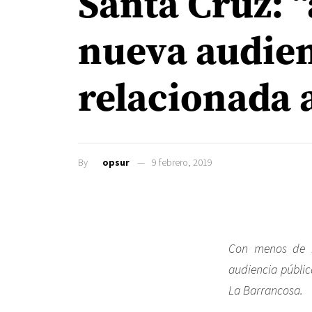
Santa Cruz: “
nueva audien
relacionada a
By
opsur
9 febrero, 2019
Con menos de 1
audiencia públic
La Barrancosa.