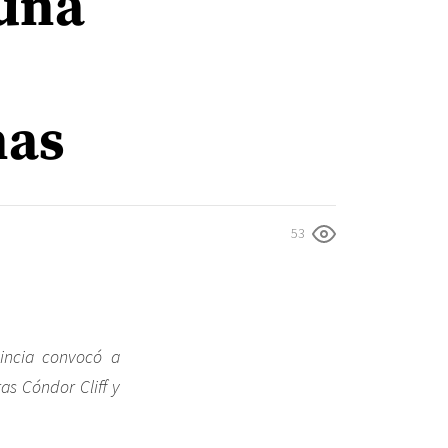
 una
nas
53
incia convocó a
as Cóndor Cliff y