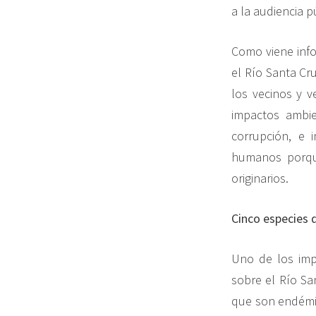
a la audiencia p
Como viene info
el Río Santa Cr
los vecinos y v
impactos ambie
corrupción, e 
humanos porque
originarios.
Cinco especies 
Uno de los imp
sobre el Río Sa
que son endémic