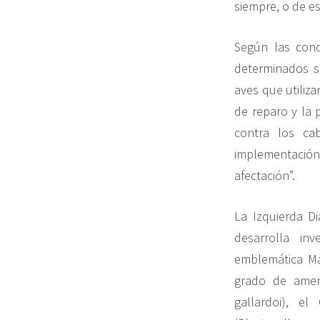
siempre, o de e
Según las conc
determinados se
aves que utiliz
de reparo y la 
contra los ca
implementación 
afectación”.
La Izquierda Di
desarrolla in
emblemática Ma
grado de amen
gallardoi), e