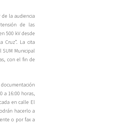
r de la audiencia
tensión de las
 en 500 kV desde
 Cruz”. La cita
el SUM Municipal
s, con el fin de
ar documentación
00 a 16:00 horas,
cada en calle El
odrán hacerlo a
ente o por fax a