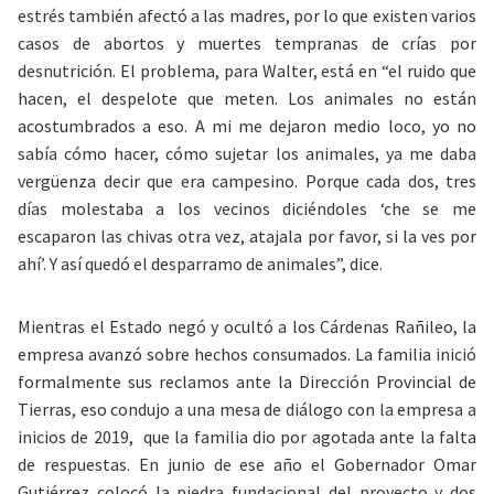
estrés también afectó a las madres, por lo que existen varios
casos de abortos y muertes tempranas de crías por
desnutrición. El problema, para Walter, está en “el ruido que
hacen, el despelote que meten. Los animales no están
acostumbrados a eso. A mi me dejaron medio loco, yo no
sabía cómo hacer, cómo sujetar los animales, ya me daba
vergüenza decir que era campesino. Porque cada dos, tres
días molestaba a los vecinos diciéndoles ‘che se me
escaparon las chivas otra vez, atajala por favor, si la ves por
ahí’. Y así quedó el desparramo de animales”, dice.
Mientras el Estado negó y ocultó a los Cárdenas Rañileo, la
empresa avanzó sobre hechos consumados. La familia inició
formalmente sus reclamos ante la Dirección Provincial de
Tierras, eso condujo a una mesa de diálogo con la empresa a
inicios de 2019, que la familia dio por agotada ante la falta
de respuestas. En junio de ese año el Gobernador Omar
Gutiérrez colocó la piedra fundacional del proyecto y dos