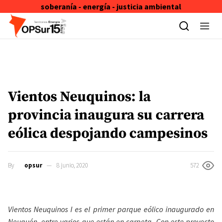
soberanía - energía - justicia ambiental
Skip to content
Vientos Neuquinos: la
provincia inaugura su carrera
eólica despojando campesinos
By
opsur
8 junio, 2020
572
Vientos Neuquinos I es el primer parque eólico inaugurado en
Neuquén, entre varios que están en carpeta. Con este proyecto