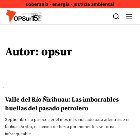
soberanía - energía - justicia ambiental
Skip to content
Autor:
opsur
Valle del Río Ñirihuau: Las imborrables
huellas del pasado petrolero
Septiembre no parece ser el mes más indicado para adentrarse en
Ñirihuau Arriba, el camino de tierra por momentos se torna
infranqueable…