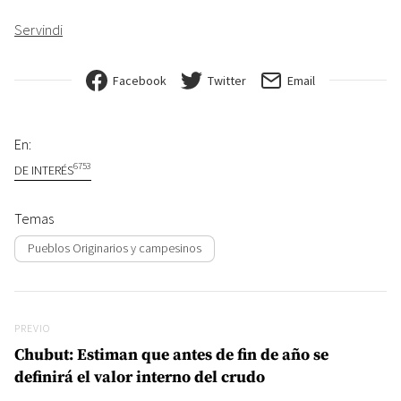
Servindi
Facebook
Twitter
Email
En:
6753
DE INTERÉS
Temas
Pueblos Originarios y campesinos
Navegación de entradas
Previo
PREVIO
Chubut: Estiman que antes de fin de año se
definirá el valor interno del crudo