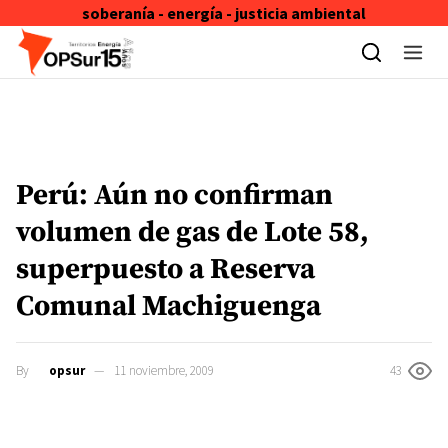
soberanía - energía - justicia ambiental
Skip to content
Perú: Aún no confirman
volumen de gas de Lote 58,
superpuesto a Reserva
Comunal Machiguenga
By
opsur
11 noviembre, 2009
43