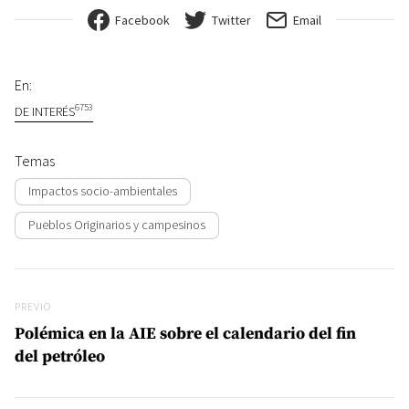
Facebook
Twitter
Email
En:
6753
DE INTERÉS
Temas
Impactos socio-ambientales
Pueblos Originarios y campesinos
Navegación de entradas
Previo
PREVIO
Polémica en la AIE sobre el calendario del fin
del petróleo