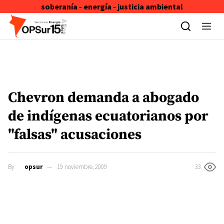
soberanía - energía - justicia ambiental
Skip to content
Chevron demanda a abogado
de indígenas ecuatorianos por
"falsas" acusaciones
By
opsur
19 noviembre, 2009
33