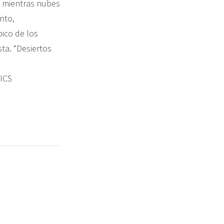
e mientras nubes
nto,
pico de los
ta. “Desiertos
ICS