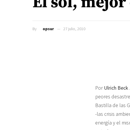
El sol, mejor
By
opsur
27 julio, 2010
Por
Ulrich Beck
peores desastre
Bastilla de las
-las crisis ambi
energía y el mis