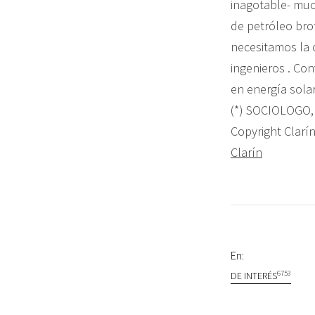
inagotable- muc
de petróleo bro
necesitamos la 
ingenieros . Con
en energía sola
(*) SOCIOLOGO
Copyright Clarín
Clarín
En:
6753
DE INTERÉS