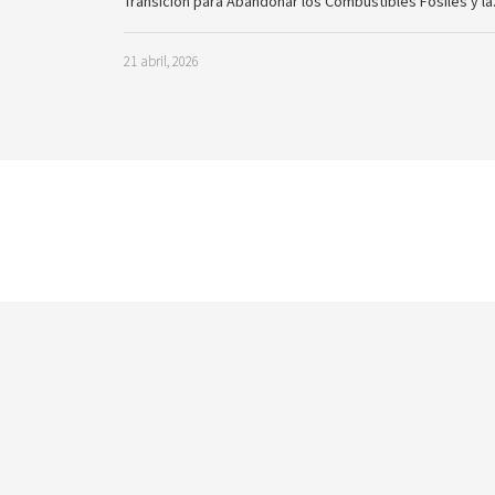
Transición para Abandonar los Combustibles Fósiles y l
21 abril, 2026