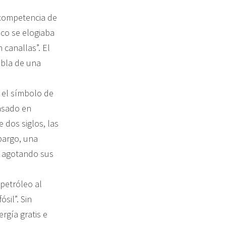
ncompetencia de
oco se elogiaba
 canallas”. El
bla de una
 el símbolo de
asado en
 dos siglos, las
bargo, una
á agotando sus
 petróleo al
sil”. Sin
rgía gratis e