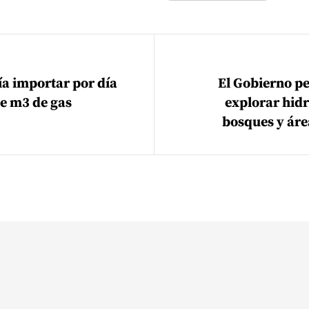
ión de entradas
ía importar por día
El Gobierno p
de m3 de gas
explorar hid
bosques y áre