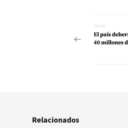
Navegac
Previo
PREVIO
El país deber
40 millones 
Relacionados