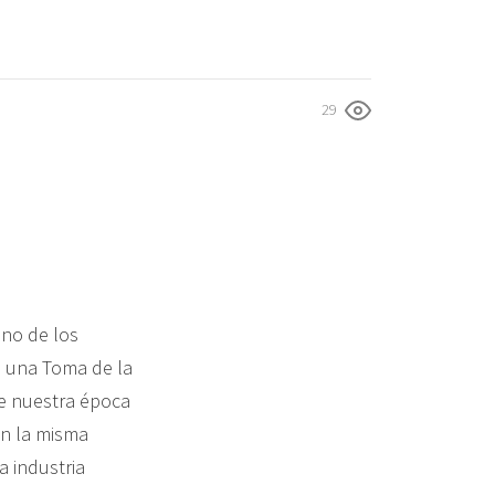
29
uno de los
ó una Toma de la
de nuestra época
on la misma
a industria