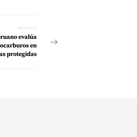
SIGUIENTE
Siguiente
eruano evalúa
rocarburos en
as protegidas