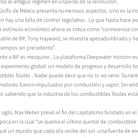
da al antiguo régimen en vísperas de la revolución .
 Golfo de México presenta numerosos aspectos. Uno es la i
n hay una falla de control legislativo . Lo que hasta hace p
e estímulo económico ahora se critica como “connivencia con
able de BP, Tony Hayward, se muestra apesadumbrado y ha
tiempos sin precedente”.
nte a BP es mezquino . La plataforma Deepwater Horizon es
 experimento global: un modelo de progreso y desarrollo b
ibles fósiles . Nadie puede decir que no lo vio venir. Durante
motores fueron impulsados por combustión y vapor. Sin em
ió sabiendo que la industria de los combustibles fósiles est
iglo, Max Weber previó el fin del capitalismo fundado en el
oca en la cual “se quema el último quintal de combustible fó
ué un mundo que cada día recibe del sol -una fuente de ene