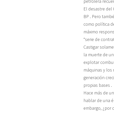
petrolera recuer
El desastre del
BP . Pero tambié
como política d
máximo respons
“serie de contra
Castigar solame
la muerte de un
explotar combust
máquinas y los 
generación crec
propias bases .
Hace más de un s
hablar de una ép
embargo, ¿por q