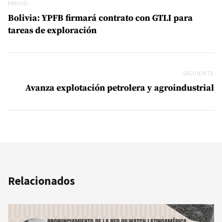
Previo
PREVIO
Bolivia: YPFB firmará contrato con GTLI para
tareas de exploración
SIGUIENTE
Si
Avanza explotación petrolera y agroindustrial
Relacionados