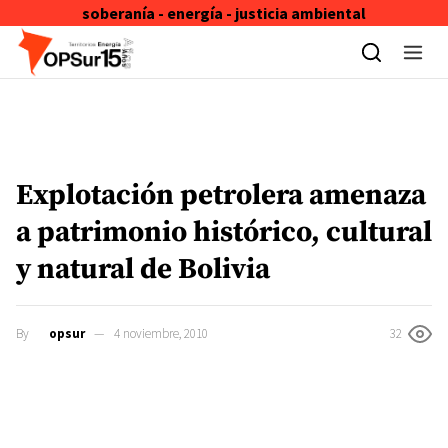
soberanía - energía - justicia ambiental
Skip to content
Explotación petrolera amenaza
a patrimonio histórico, cultural
y natural de Bolivia
By
opsur
4 noviembre, 2010
32