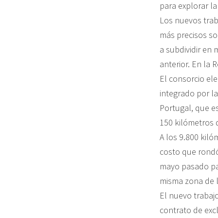
para explorar l
Los nuevos trab
más precisos sob
a subdividir en 
anterior. En la 
El consorcio el
integrado por la
Portugal, que e
150 kilómetros d
A los 9.800 kiló
costo que rondó
mayo pasado par
misma zona de la
El nuevo trabajo
contrato de exc