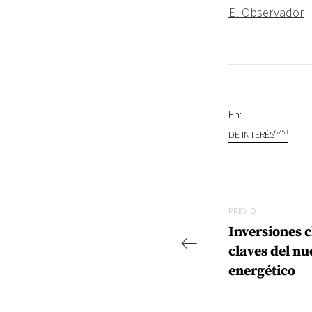
El Observador
En:
6753
DE INTERÉS
Navegac
Previo
PREVIO
Inversiones 
claves del nu
energético