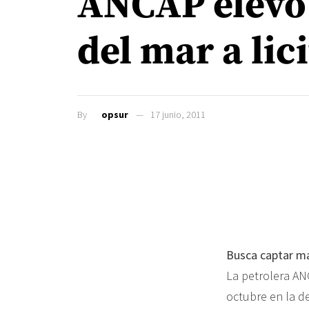
ANCAP elevó 
del mar a lic
By
opsur
17 junio, 2011
Busca captar m
La petrolera ANC
octubre en la d