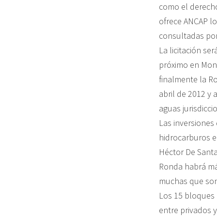
como el derecho
ofrece ANCAP lo
consultadas por
La licitación se
próximo en Mont
finalmente la R
abril de 2012 y
aguas jurisdicci
Las inversiones 
hidrocarburos e
Héctor De Santa
Ronda habrá más
muchas que son “
Los 15 bloques 
entre privados 