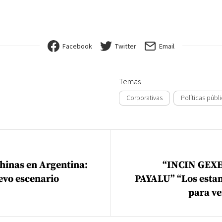
Facebook
Twitter
Email
Temas
Corporativas
Políticas públ
ión de entradas
chinas en Argentina:
“INCIN GEX
evo escenario
PAYALU” “Los esta
para ve