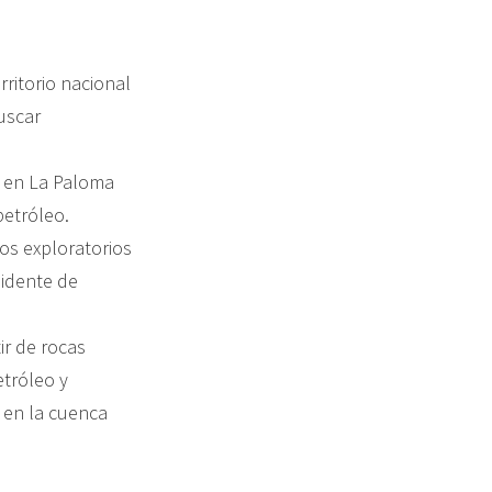
ritorio nacional
uscar
s en La Paloma
etróleo.
os exploratorios
sidente de
ir de rocas
tróleo y
 en la cuenca