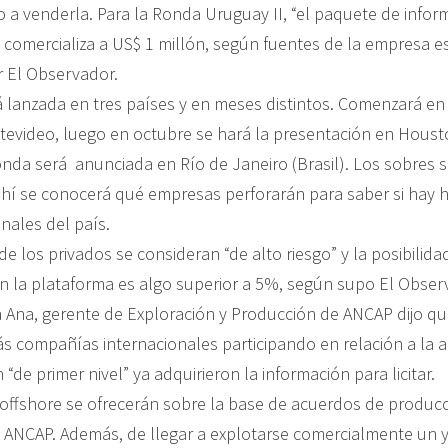
 a venderla. Para la Ronda Uruguay II, “el paquete de infor
 comercializa a US$ 1 millón, según fuentes de la empresa e
 El Observador.
rá lanzada en tres países y en meses distintos. Comenzará e
evideo, luego en octubre se hará la presentación en Hous
onda será anunciada en Río de Janeiro (Brasil). Los sobres s
 ahí se conocerá qué empresas perforarán para saber si hay 
onales del país.
de los privados se consideran “de alto riesgo” y la posibilid
n la plataforma es algo superior a 5%, según supo El Obser
 Ana, gerente de Exploración y Producción de ANCAP dijo qu
 compañías internacionales participando en relación a la an
de primer nivel” ya adquirieron la información para licitar.
offshore se ofrecerán sobre la base de acuerdos de produc
y ANCAP. Además, de llegar a explotarse comercialmente un y