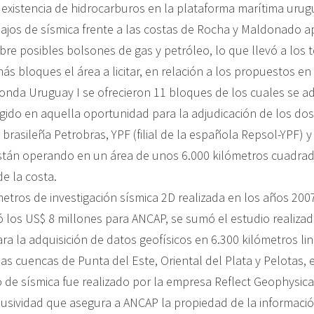
a existencia de hidrocarburos en la plataforma marítima urug
ajos de sísmica frente a las costas de Rocha y Maldonado 
re posibles bolsones de gas y petróleo, lo que llevó a los 
más bloques el área a licitar, en relación a los propuestos en
Ronda Uruguay I se ofrecieron 11 bloques de los cuales se a
egido en aquella oportunidad para la adjudicación de los do
 brasileña Petrobras, YPF (filial de la española Repsol-YPF) 
stán operando en un área de unos 6.000 kilómetros cuadrad
e la costa.
metros de investigación sísmica 2D realizada en los años 200
 los US$ 8 millones para ANCAP, se sumó el estudio realiza
a la adquisición de datos geofísicos en 6.300 kilómetros lin
s cuencas de Punta del Este, Oriental del Plata y Pelotas, e
 de sísmica fue realizado por la empresa Reflect Geophysica
lusividad que asegura a ANCAP la propiedad de la informaci