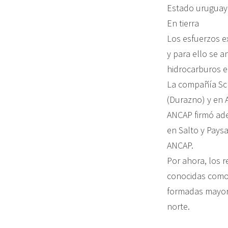
Estado uruguayo
En tierra
Los esfuerzos ex
y para ello se 
hidrocarburos 
La compañía Sch
(Durazno) y en 
ANCAP firmó ade
en Salto y Pays
ANCAP.
Por ahora, los 
conocidas como 
formadas mayori
norte.