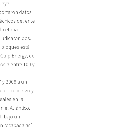
uaya.
aportaron datos
técnicos del ente
 la etapa
djudicaron dos.
s bloques está
y Galp Energy, de
os a entre 100 y
7 y 2008 a un
do entre marzo y
eales en la
n el Atlántico.
l, bajo un
ón recabada así