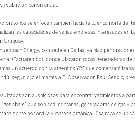
 recibirá un canon anual.
ploratorios se enfocan también hacia la cuenca norte del ter
analizan las capacidades de varias empresas interesadas en b
en Uruguay.
uepbach Energy, con sede en Dallas, ya hizo perforacione
Achar (Tacuarembó), donde ubicaron rocas generadoras de p
más un acuerdo con la argentina YPF que comenzará trabaj
andú, según dijo el martes a El Observador, Raúl Sendic, pre
resultados son auspiciosos para encontrar yacimientos a part
“gas shale” que son sedimentarias, generadoras de gas y pe
tariamente por arcilla y materia orgánica. Esa roca se ubicó