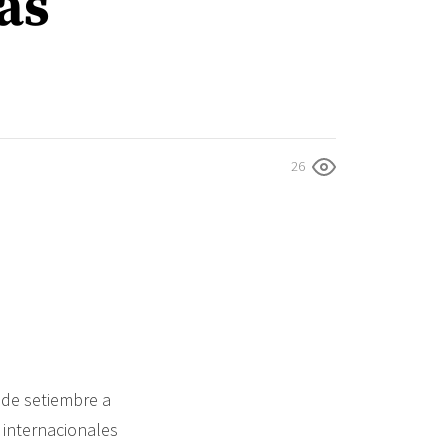
as
26
sde setiembre a
 internacionales