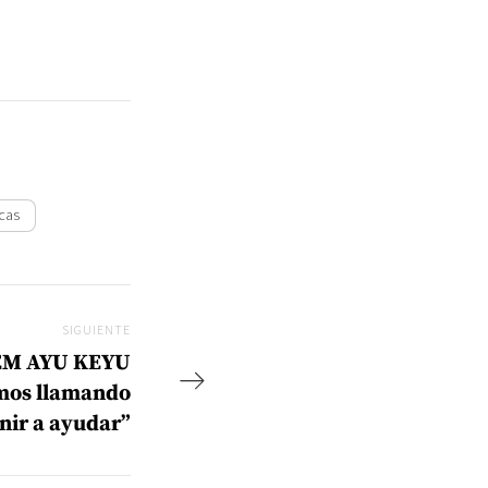
icas
SIGUIENTE
Siguiente
EM AYU KEYU
mos llamando
nir a ayudar”