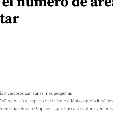
el número de áre
itar
ás inversores con zonas más pequeñas
AP redefinió el espacio del océano Atlántico que licitará de
enominada Ronda Uruguay II, que buscará captar inversores