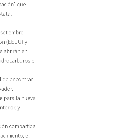
mación” que
statal
n setiembre
ton (EEUU) y
e abrirán en
hidrocarburos en
ad de encontrar
vador.
e para la nueva
terior, y
ción compartida
acimiento, el