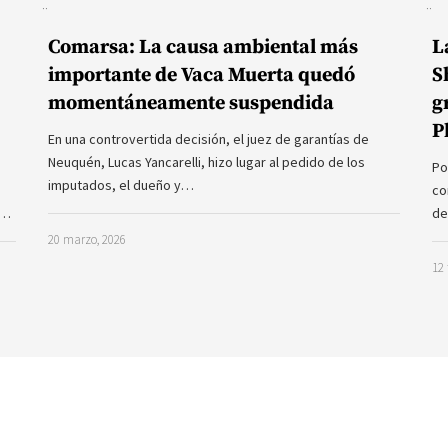
Comarsa: La causa ambiental más
L
importante de Vaca Muerta quedó
S
momentáneamente suspendida
g
P
En una controvertida decisión, el juez de garantías de
Neuquén, Lucas Yancarelli, hizo lugar al pedido de los
Po
imputados, el dueño y…
co
a…
de
20 marzo, 2026
12 