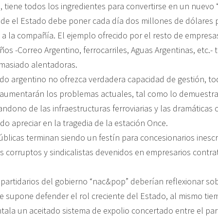
, tiene todos los ingredientes para convertirse en un nuevo
nde el Estado debe poner cada día dos millones de dólares 
 a la compañía. El ejemplo ofrecido por el resto de empresa
ños -Correo Argentino, ferrocarriles, Aguas Argentinas, etc.
masiado alentadoras.
ado argentino no ofrezca verdadera capacidad de gestión, t
 aumentarán los problemas actuales, tal como lo demuestr
andono de las infraestructuras ferroviarias y las dramáticas
o apreciar en la tragedia de la estación Once.
blicas terminan siendo un festín para concesionarios inesc
s corruptos y sindicalistas devenidos en empresarios contra
 partidarios del gobierno “nac&pop” deberían reflexionar sob
e supone defender el rol creciente del Estado, al mismo tie
ntala un aceitado sistema de expolio concertado entre el par