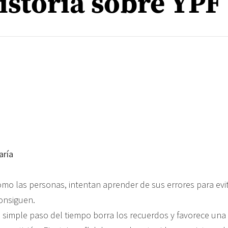
istoria sobre YPF
aría
mo las personas, intentan aprender de sus errores para evita
onsiguen.
l simple paso del tiempo borra los recuerdos y favorece una