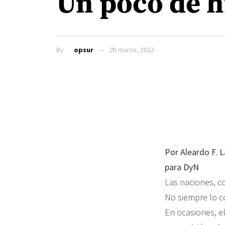
Un poco de h
By
opsur
28 marzo, 2012
Por Aleardo F. L
para DyN
Las naciones, co
No siempre lo c
En ocasiones, e