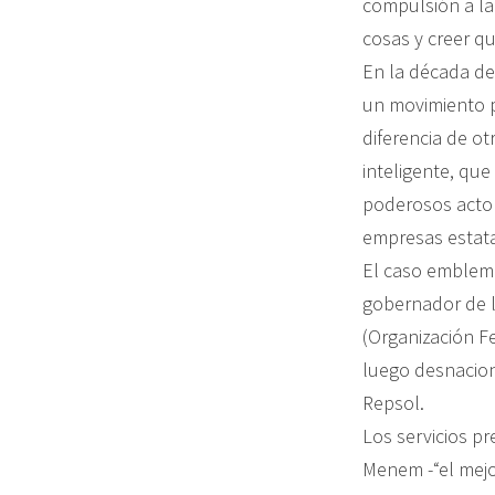
compulsión a la
cosas y creer qu
En la década de
un movimiento p
diferencia de ot
inteligente, qu
poderosos actore
empresas estata
El caso emblemát
gobernador de l
(Organización F
luego desnacion
Repsol.
Los servicios p
Menem -“el mejor