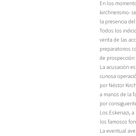
En los momentos
kirchnerismo- se
la presencia de
Todos los indic
venta de las ac
preparatorios c
de prospección p
La acusación es
curiosa operació
por Néstor Kirc
a manos de la f
por consiguient
Los Eskenazi, a 
los famosos fon
La eventual ave