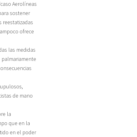
 “caso Aerolíneas
para sostener
s reestatizadas
- tampoco ofrece
odas las medidas
a palmariamente
 consecuencias
rupulosos,
tistas de mano
re la
mpo que en la
tido en el poder