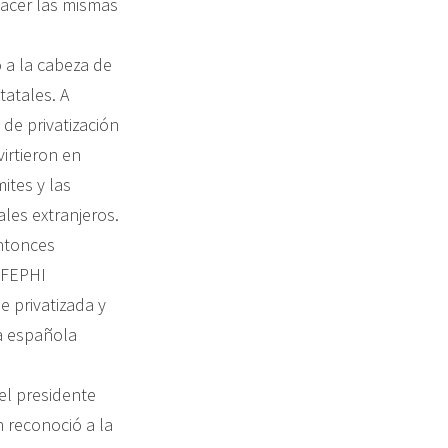
hacer las mismas
 a la cabeza de
tatales. A
de privatización
irtieron en
ites y las
les extranjeros.
entonces
 OFEPHI
 privatizada y
sa española
el presidente
n reconoció a la