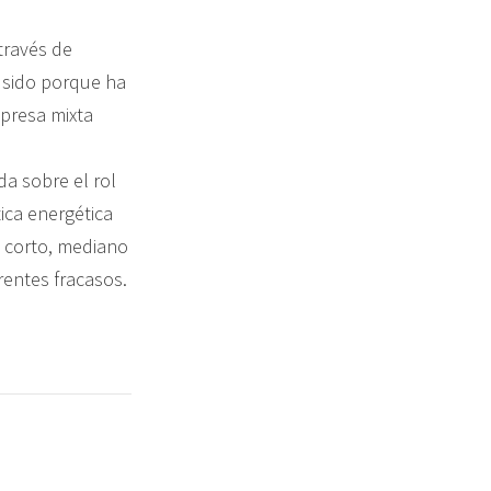
través de
 sido porque ha
presa mixta
da sobre el rol
ica energética
e corto, mediano
rentes fracasos.