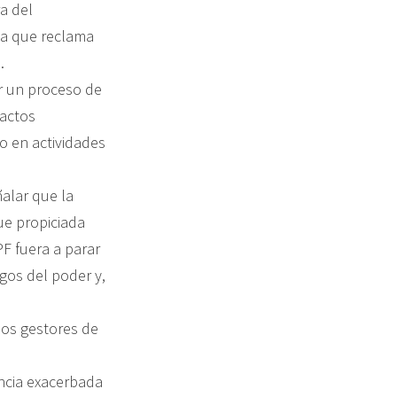
a del
ica que reclama
.
ar un proceso de
 actos
o en actividades
alar que la
ue propiciada
F fuera a parar
gos del poder y,
los gestores de
encia exacerbada