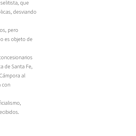
selitista, que
licas, desviando
os, pero
no es objeto de
 concesionarios
ta de Santa Fe,
 Cámpora al
a con
icialismo,
ecibidos.