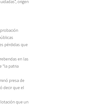
quidadas”, origen
aprobación
públicas
tes pérdidas que
prebendas en las
 “la patria
rminó presa de
ó decir que el
xplotación que un