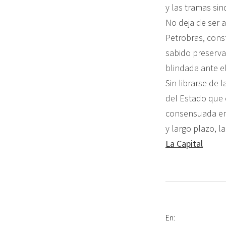
y las tramas sin
No deja de ser a
Petrobras, cons
sabido preserva
blindada ante el
Sin librarse de 
del Estado que e
consensuada entr
y largo plazo, l
La Capital
En: