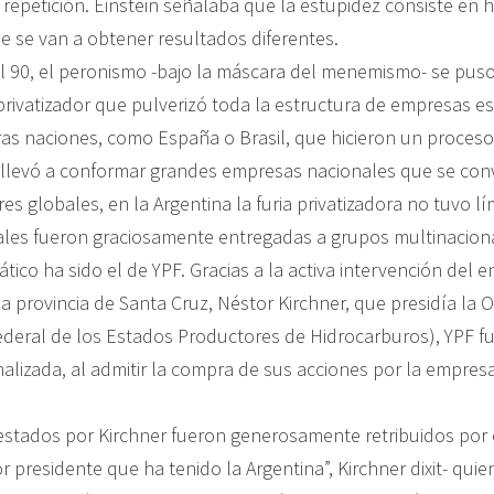
 repetición. Einstein señalaba que la estupidez consiste en 
e se van a obtener resultados diferentes.
l 90, el peronismo -bajo la máscara del menemismo- se puso
rivatizador que pulverizó toda la estructura de empresas es
ras naciones, como España o Brasil, que hicieron un proceso 
e llevó a conformar grandes empresas nacionales que se conv
s globales, en la Argentina la furia privatizadora no tuvo lím
les fueron graciosamente entregadas a grupos multinaciona
ico ha sido el de YPF. Gracias a la activa intervención del 
a provincia de Santa Cruz, Néstor Kirchner, que presidía la
ederal de los Estados Productores de Hidrocarburos), YPF fue
alizada, al admitir la compra de sus acciones por la empre
restados por Kirchner fueron generosamente retribuidos por 
 presidente que ha tenido la Argentina”, Kirchner dixit- quie