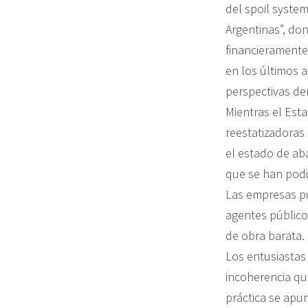
del spoil system
Argentinas”, do
financieramente
en los últimos a
perspectivas de
Mientras el Est
reestatizadoras
el estado de ab
que se han podid
Las empresas pú
agentes público
de obra barata.
Los entusiastas
incoherencia qu
práctica se apu