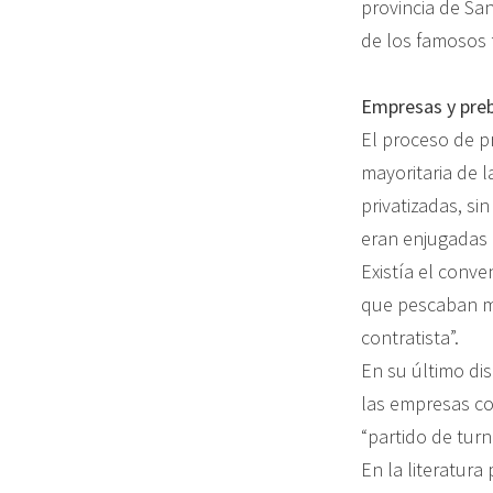
provincia de San
de los famosos f
Empresas y pre
El proceso de p
mayoritaria de 
privatizadas, si
eran enjugadas 
Existía el conv
que pescaban mil
contratista”.
En su último di
las empresas con
“partido de turn
En la literatura