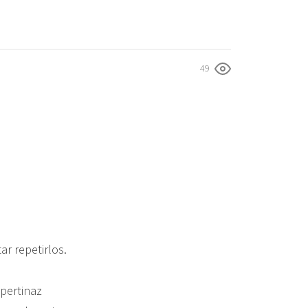
49
r repetirlos.
 pertinaz