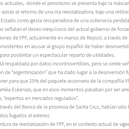
 actuales, -donde el peronismo se presenta bajo la máscar
 asiste al retorno de una ola reestatizadora, bajo una retór
l Estado como gesta recuperadora de una soberanía perdida
ios señalan el deseo inequívoco del actual gobierno de forz
ciones de YPF, actualmente en manos de Repsol, a través de
onsistentes en acusar al grupo español de haber desinvertid
ara posibilitar un espectacular reparto de utilidades.
tá respaldada por datos incontrovertibles, pero se omite señ
n de “argentinización” que ha dado lugar a la desinversión f
hner para que 25% del paquete accionario de la compañía YP
amilia Eskenazi, que en esos momentos pasaban por ser ami
e, “expertos en mercados regulados”.
través del Banco de la provincia de Santa Cruz, habían sido 
dos fugados al exterior.
ntura de reestatización de YPF, en el contexto actual de vig