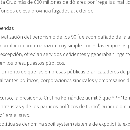
ta Cruz más de 600 millones de dólares por “regalías mal li
ondos de esa provincia fugados al exterior.
bendas
rivatización del peronismo de los 90 fue acompañado de la 
la población por una razón muy simple: todas las empresas 
n excepción, ofrecían servicios deficientes y generaban ingen
en los presupuestos públicos.
encimiento de que las empresas públicas eran caladeros de 
itantes políticos, corporaciones sindicales y empresarios de
scurso, la presidenta Cristina Fernández admitió que YPF “te
tratistas y de los partidos políticos de turno”, aunque omiti
o” era el suyo.
 política se denomina spoil system (sistema de expolio) la e