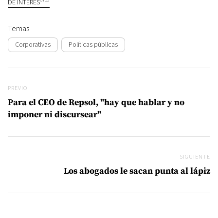
DE INTERÉS
Temas
Corporativas
Políticas públicas
Navegación de entradas
Previo
PREVIO
Para el CEO de Repsol, "hay que hablar y no
imponer ni discursear"
SIGUIENTE
Si
Los abogados le sacan punta al lápiz