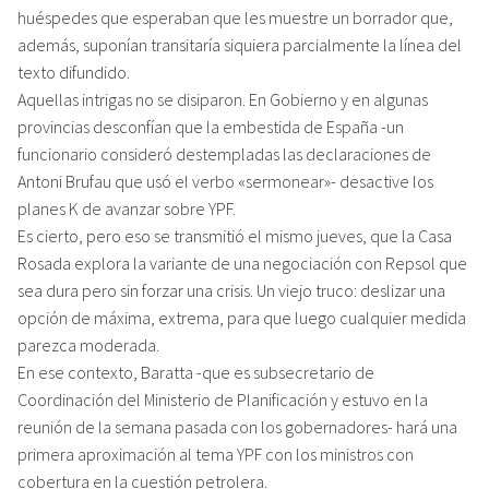
huéspedes que esperaban que les muestre un borrador que,
además, suponían transitaría siquiera parcialmente la línea del
texto difundido.
Aquellas intrigas no se disiparon. En Gobierno y en algunas
provincias desconfían que la embestida de España -un
funcionario consideró destempladas las declaraciones de
Antoni Brufau que usó el verbo «sermonear»- desactive los
planes K de avanzar sobre YPF.
Es cierto, pero eso se transmitió el mismo jueves, que la Casa
Rosada explora la variante de una negociación con Repsol que
sea dura pero sin forzar una crisis. Un viejo truco: deslizar una
opción de máxima, extrema, para que luego cualquier medida
parezca moderada.
En ese contexto, Baratta -que es subsecretario de
Coordinación del Ministerio de Planificación y estuvo en la
reunión de la semana pasada con los gobernadores- hará una
primera aproximación al tema YPF con los ministros con
cobertura en la cuestión petrolera.