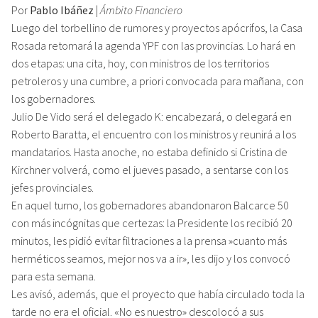
Por
Pablo Ibáñez
|
Ámbito Financiero
Luego del torbellino de rumores y proyectos apócrifos, la Casa
Rosada retomará la agenda YPF con las provincias. Lo hará en
dos etapas: una cita, hoy, con ministros de los territorios
petroleros y una cumbre, a priori convocada para mañana, con
los gobernadores.
Julio De Vido será el delegado K: encabezará, o delegará en
Roberto Baratta, el encuentro con los ministros y reunirá a los
mandatarios. Hasta anoche, no estaba definido si Cristina de
Kirchner volverá, como el jueves pasado, a sentarse con los
jefes provinciales.
En aquel turno, los gobernadores abandonaron Balcarce 50
con más incógnitas que certezas: la Presidente los recibió 20
minutos, les pidió evitar filtraciones a la prensa »cuanto más
herméticos seamos, mejor nos va a ir», les dijo y los convocó
para esta semana.
Les avisó, además, que el proyecto que había circulado toda la
tarde no era el oficial. «No es nuestro» descolocó a sus