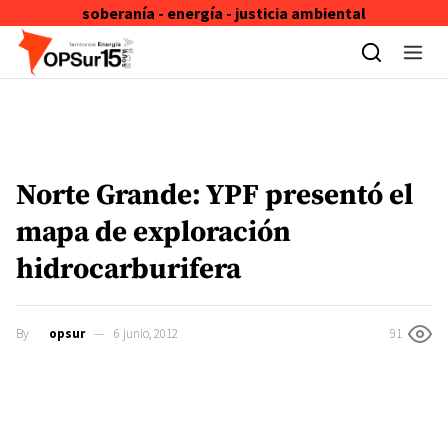
soberanía - energía - justicia ambiental
Skip to content
Norte Grande: YPF presentó el
mapa de exploración
hidrocarburifera
By
opsur
6 junio, 2012
91