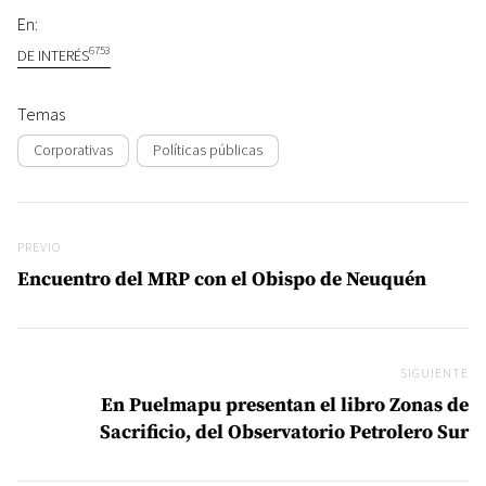
En:
6753
DE INTERÉS
Temas
Corporativas
Políticas públicas
Navegación de entradas
Previo
PREVIO
Encuentro del MRP con el Obispo de Neuquén
SIGUIENTE
Si
En Puelmapu presentan el libro Zonas de
Sacrificio, del Observatorio Petrolero Sur