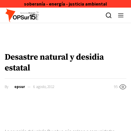
soberanía - energía - justicia ambiental
Skip to content
Desastre natural y desidia
estatal
By
opsur
6 agosto, 2012
95