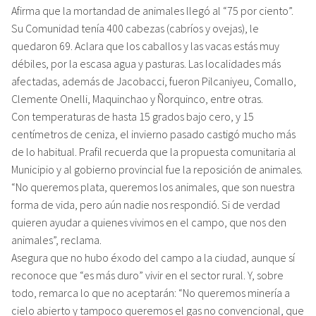
Afirma que la mortandad de animales llegó al “75 por ciento”.
Su Comunidad tenía 400 cabezas (cabríos y ovejas), le
quedaron 69. Aclara que los caballos y las vacas estás muy
débiles, por la escasa agua y pasturas. Las localidades más
afectadas, además de Jacobacci, fueron Pilcaniyeu, Comallo,
Clemente Onelli, Maquinchao y Ñorquinco, entre otras.
Con temperaturas de hasta 15 grados bajo cero, y 15
centímetros de ceniza, el invierno pasado castigó mucho más
de lo habitual. Prafil recuerda que la propuesta comunitaria al
Municipio y al gobierno provincial fue la reposición de animales.
“No queremos plata, queremos los animales, que son nuestra
forma de vida, pero aún nadie nos respondió. Si de verdad
quieren ayudar a quienes vivimos en el campo, que nos den
animales”, reclama.
Asegura que no hubo éxodo del campo a la ciudad, aunque sí
reconoce que “es más duro” vivir en el sector rural. Y, sobre
todo, remarca lo que no aceptarán: “No queremos minería a
cielo abierto y tampoco queremos el gas no convencional, que