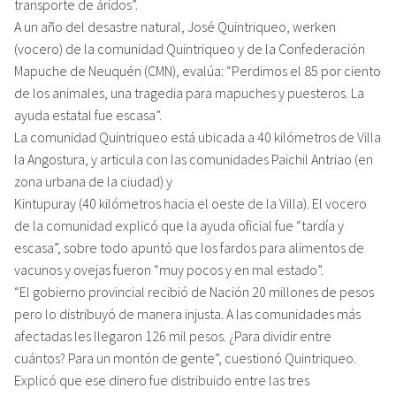
transporte de áridos”.
A un año del desastre natural, José Quintriqueo, werken
(vocero) de la comunidad Quintriqueo y de la Confederación
Mapuche de Neuquén (CMN), evalúa: “Perdimos el 85 por ciento
de los animales, una tragedia para mapuches y puesteros. La
ayuda estatal fue escasa”.
La comunidad Quintriqueo está ubicada a 40 kilómetros de Villa
la Angostura, y articula con las comunidades Paichil Antriao (en
zona urbana de la ciudad) y
Kintupuray (40 kilómetros hacia el oeste de la Villa). El vocero
de la comunidad explicó que la ayuda oficial fue “tardía y
escasa”, sobre todo apuntó que los fardos para alimentos de
vacunos y ovejas fueron “muy pocos y en mal estado”.
“El gobierno provincial recibió de Nación 20 millones de pesos
pero lo distribuyó de manera injusta. A las comunidades más
afectadas les llegaron 126 mil pesos. ¿Para dividir entre
cuántos? Para un montón de gente”, cuestionó Quintriqueo.
Explicó que ese dinero fue distribuido entre las tres