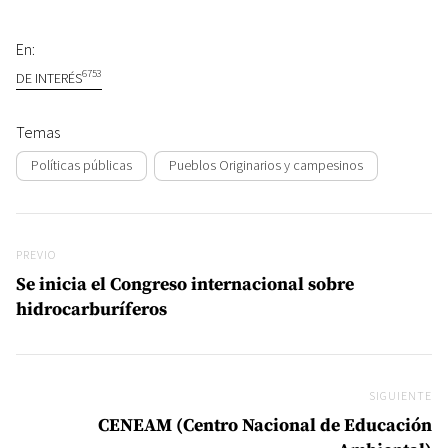
En:
6753
DE INTERÉS
Temas
Políticas públicas
Pueblos Originarios y campesinos
Navegación de entradas
Previo
PREVIO
Se inicia el Congreso internacional sobre
hidrocarburíferos
SIGUIENTE
Si
CENEAM (Centro Nacional de Educación