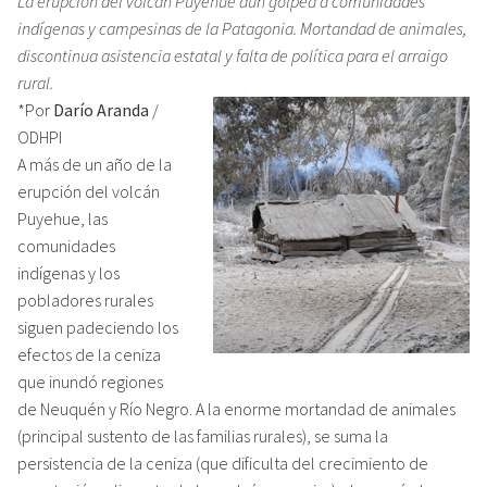
La erupción del volcán Puyehue aún golpea a comunidades
indígenas y campesinas de la Patagonia. Mortandad de animales,
discontinua asistencia estatal y falta de política para el arraigo
rural.
*Por
Darío Aranda
/
ODHPI
A más de un año de la
erupción del volcán
Puyehue, las
comunidades
indígenas y los
pobladores rurales
siguen padeciendo los
efectos de la ceniza
que inundó regiones
de Neuquén y Río Negro. A la enorme mortandad de animales
(principal sustento de las familias rurales), se suma la
persistencia de la ceniza (que dificulta del crecimiento de