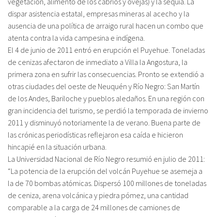
vegetación, alimento de los cabríos y ovejas) y la sequía. La
dispar asistencia estatal, empresas mineras al acecho y la
ausencia de una política de arraigo rural hacen un combo que
atenta contra la vida campesina e indígena.
El 4 de junio de 2011 entró en erupción el Puyehue. Toneladas
de cenizas afectaron de inmediato a Villa la Angostura, la
primera zona en sufrir las consecuencias. Pronto se extendió a
otras ciudades del oeste de Neuquén y Río Negro: San Martín
de los Andes, Bariloche y pueblos aledaños. En una región con
gran incidencia del turismo, se perdió la temporada de invierno
2011 y disminuyó notoriamente la de verano. Buena parte de
las crónicas periodísticas reflejaron esa caída e hicieron
hincapié en la situación urbana.
La Universidad Nacional de Río Negro resumió en julio de 2011:
“La potencia de la erupción del volcán Puyehue se asemeja a
la de 70 bombas atómicas. Dispersó 100 millones de toneladas
de ceniza, arena volcánica y piedra pómez, una cantidad
comparable a la carga de 24 millones de camiones de