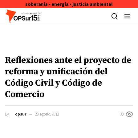
soberanía - energía - justicia ambiental
Skip to content
Reflexiones ante el proyecto de
reforma y unificación del
Código Civil y Código de
Comercio
By
opsur
20 agosto, 2012
30