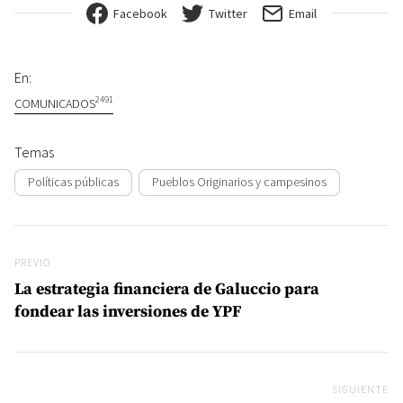
Facebook
Twitter
Email
En:
2491
COMUNICADOS
Temas
Políticas públicas
Pueblos Originarios y campesinos
Navegación de entradas
Previo
PREVIO
La estrategia financiera de Galuccio para
fondear las inversiones de YPF
SIGUIENTE
Si