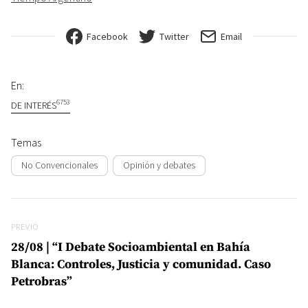
Facebook
Twitter
Email
En:
6753
DE INTERÉS
Temas
No Convencionales
Opinión y debates
Navegación de entradas
Previo
PREVIO
28/08 | “I Debate Socioambiental en Bahía
Blanca: Controles, Justicia y comunidad. Caso
Petrobras”