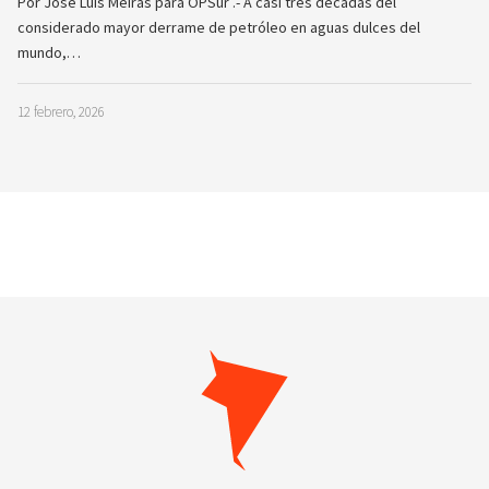
Por José Luis Meirás para OPSur .- A casi tres décadas del
considerado mayor derrame de petróleo en aguas dulces del
mundo,…
12 febrero, 2026