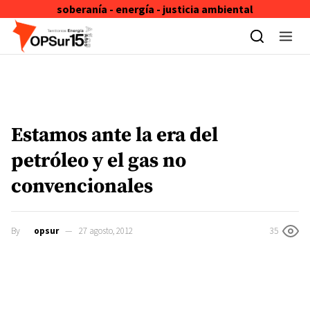
soberanía - energía - justicia ambiental
Skip to content
Estamos ante la era del
petróleo y el gas no
convencionales
By
opsur
27 agosto, 2012
35