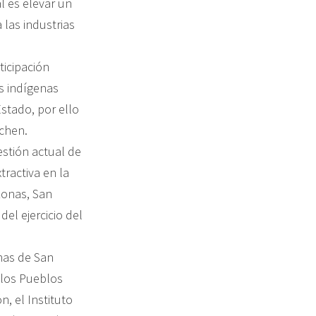
l es elevar un
 las industrias
ticipación
s indígenas
stado, por ello
uchen.
estión actual de
tractiva en la
zonas, San
del ejercicio del
nas de San
 los Pueblos
, el Instituto