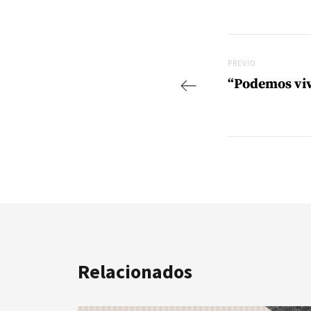
Navegac
Previo
PREVIO
“Podemos vivi
Relacionados