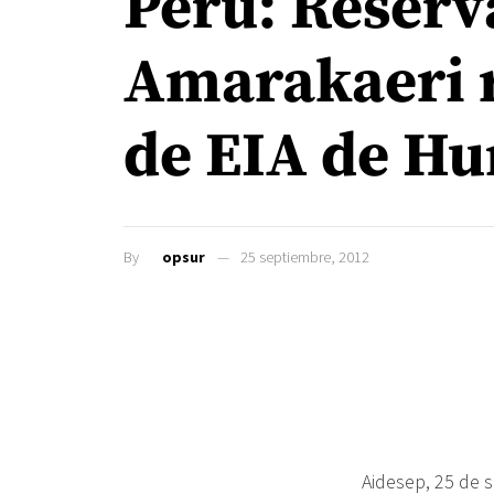
Perú: Reser
Amarakaeri 
de EIA de Hu
By
opsur
25 septiembre, 2012
Aidesep, 25 de s