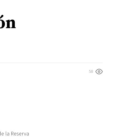
ón
58
de la Reserva