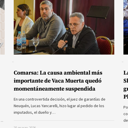
Comarsa: La causa ambiental más
L
importante de Vaca Muerta quedó
S
momentáneamente suspendida
g
P
En una controvertida decisión, el juez de garantías de
Neuquén, Lucas Yancarelli, hizo lugar al pedido de los
Po
imputados, el dueño y…
co
a…
de
20 marzo, 2026