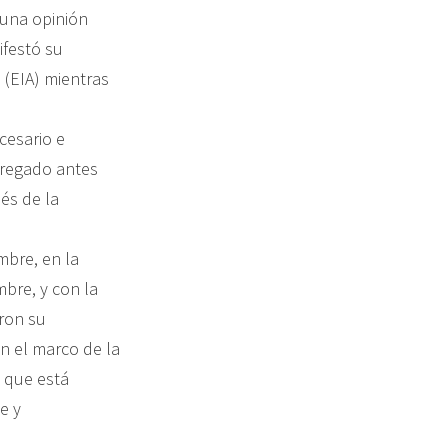
 una opinión
ifestó su
 (EIA) mientras
cesario e
tregado antes
ués de la
mbre, en la
bre, y con la
aron su
n el marco de la
6 que está
e y