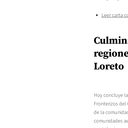
Leer carta 
Culmina
region
Loreto
Hoy concluye la
Fronterizos del
de la comunidad
comunidades awa