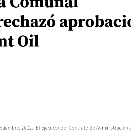
va Comunal
rechazó aprobaci
nt Oil
etiembre, 2012.- El Ejecutor del Contrato de Administración 