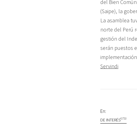
del Bien Común 
(Saipe), la gobe
La asamblea tuv
norte del Perú 
gestión del Ind
serán puestos e
implementación
Servindi
En:
6753
DE INTERÉS