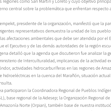
s regiones como San Martín y Loreto y cuyo objetivo principa
ierno central sobre la problemática que enfrentan respecto a
empekit, presidente de la organización, manifestó que la par
irigentes representativos demuestra la unidad de los pueblo
 las afectaciones ambientales que debe ser atendida por el E
ue el Ejecutivo y de las demás autoridades de la región esc
ígena detalló que la agenda que discutieron fue analizar la g
ministerio de Interculturalidad, implicancias de la actividad ex
Cóndor, actividades hidrocarburíferas en las regiones de Ama
e hidroeléctricas en la cuenca del Marañón, situación actual 
nsulta.
a participaron la Coordinadora Regional de Pueblos Indíge
L), base regional de la Aidesep; la Organización Regional de
Amazonía Norte (Orpian), también base de nuestra institución