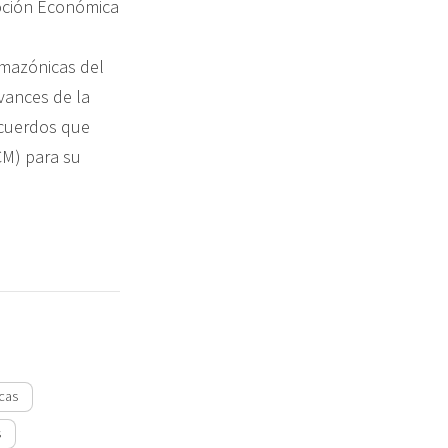
moción Económica
amazónicas del
vances de la
acuerdos que
CM) para su
icas
s