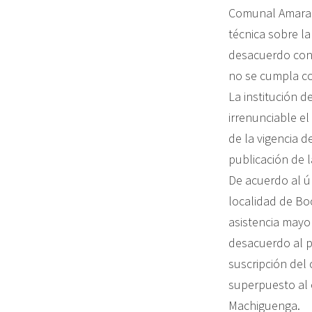
Comunal Amaraka
técnica sobre l
desacuerdo con 
no se cumpla co
La institución d
irrenunciable e
de la vigencia d
publicación de l
De acuerdo al úl
localidad de Bo
asistencia mayor
desacuerdo al p
suscripción del 
superpuesto al e
Machiguenga.