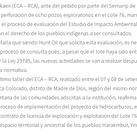
eri (ECA – RCA), ante del pedido por parte del Sernanp de
a perforación de ocho pozos exploratorios en el Lote 76, man
el proceso de evaluación del Estudio de Impacto Ambiental
n el derecho de los pueblos indígenas a ser consultados.
etalla que siendo Hunt Oil que solicita esta evaluación, es ne
l proceso de consulta pues, a pesar que el lote haya sido en
e la Ley 29785, las nuevas actividades se van a realizar desp
a normativa.
timo taller del ECA – RCA, realizado entre el 07 y 08 de setie
ca Colorado, distrito de Madre de Dios, región del mismo nom
itaria de las comunidades adscritas a la institución, reafirm
roceso de implementación del proyecto de hidrocarburos, e
contrato de licencia de exploración y explotación del Lote 7
spacio territorial y ancestral de los pueblos Harakmbut, Yin