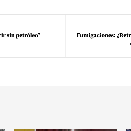
ión de entradas
r sin petróleo”
Fumigaciones: ¿Ret