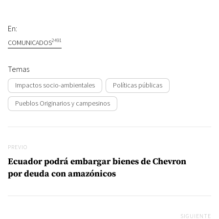
En:
2491
COMUNICADOS
Temas
Impactos socio-ambientales
Políticas públicas
Pueblos Originarios y campesinos
Navegación de entradas
Previo
PREVIO
Ecuador podrá embargar bienes de Chevron
por deuda con amazónicos
SIGUIENTE
Si