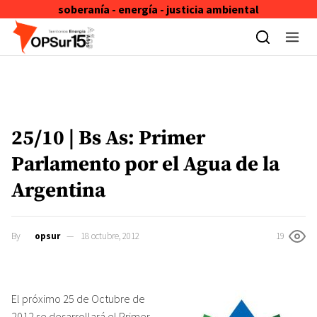
soberanía - energía - justicia ambiental
Skip to content
25/10 | Bs As: Primer
Parlamento por el Agua de la
Argentina
By
opsur
18 octubre, 2012
19
El próximo 25 de Octubre de
2012 se desarrollará el Primer