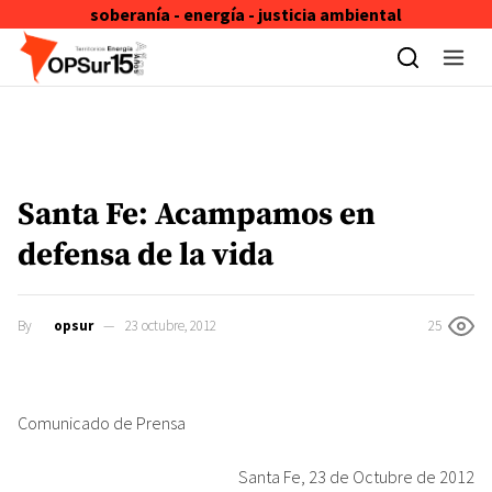
soberanía - energía - justicia ambiental
Skip to content
Santa Fe: Acampamos en
defensa de la vida
By
opsur
23 octubre, 2012
25
Comunicado de Prensa
Santa Fe, 23 de Octubre de 2012