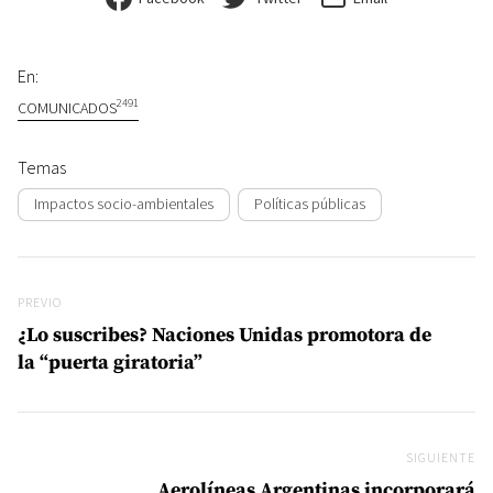
En:
2491
COMUNICADOS
Temas
Impactos socio-ambientales
Políticas públicas
Navegación de entradas
Previo
PREVIO
¿Lo suscribes? Naciones Unidas promotora de
la “puerta giratoria”
SIGUIENTE
Si
Aerolíneas Argentinas incorporará