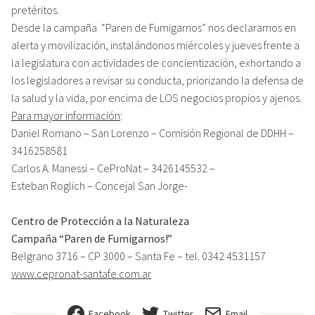
pretéritos.
Desde la campaña “Paren de Fumigarnos” nos declaramos en
alerta y movilización, instalándonos miércoles y jueves frente a
la legislatura con actividades de concientización, exhortando a
los legisladores a revisar su conducta, priorizando la defensa de
la salud y la vida, por encima de LOS negocios propios y ajenos.
Para mayor información
:
Daniel Romano – San Lorenzo – Comisión Regional de DDHH –
3416258581
Carlos A. Manessi – CeProNat – 3426145532 –
Esteban Roglich – Concejal San Jorge-
Centro de Protección a la Naturaleza
Campaña “Paren de Fumigarnos!”
Belgrano 3716 – CP 3000 – Santa Fe – tel. 0342 4531157
www.cepronat-santafe.com.ar
Facebook
Twitter
Email