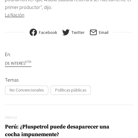
primer productor”, dijo.
La Nación
Facebook
Twitter
Email
En:
6753
DE INTERÉS
Temas
No Convencionales
Políticas públicas
Navegación de entradas
Previo
PREVIO
Perú: ¿Pluspetrol puede desaparecer una
cocha impunemente?