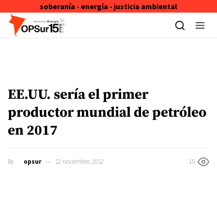
soberanía - energía - justicia ambiental
Skip to content
EE.UU. sería el primer
productor mundial de petróleo
en 2017
By
opsur
12 noviembre, 2012
15