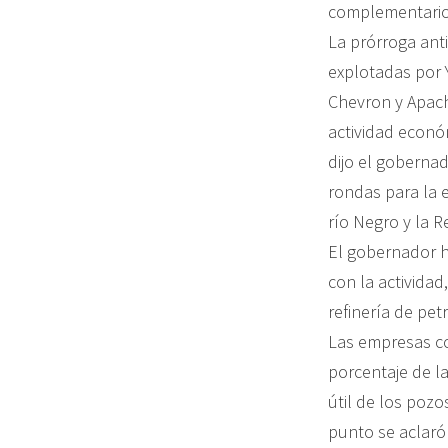
complementario 
La prórroga ant
explotadas por 
Chevron y Apache
actividad econó
dijo el gobernad
rondas para la e
río Negro y la R
El gobernador h
con la activida
refinería de pet
Las empresas co
porcentaje de la
útil de los pozo
punto se aclaró