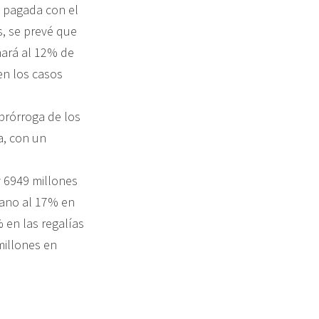
á pagada con el
, se prevé que
mará al 12% de
 en los casos
prórroga de los
a, con un
y 6949 millones
cano al 17% en
 en las regalías
millones en