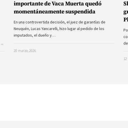
importante de Vaca Muerta quedó
S
momentáneamente suspendida
g
P
En una controvertida decisión, el juez de garantías de
Neuquén, Lucas Yancarelli, hizo lugar al pedido de los
Po
imputados, el dueño y…
co
a…
de
20 marzo, 2026
12 