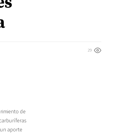
es
a
29
brimiento de
carburíferas
 un aporte