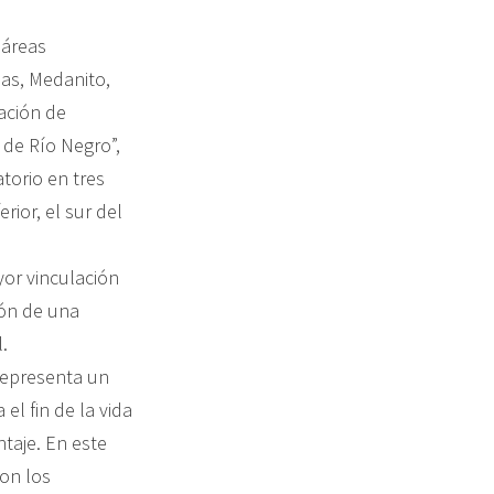
 áreas
mas, Medanito,
ración de
 de Río Negro”,
atorio en tres
rior, el sur del
yor vinculación
ión de una
.
representa un
el fin de la vida
ntaje. En este
con los