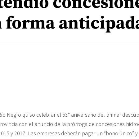
tendió concesion
n forma anticipad
Río Negro quiso celebrar el 53° aniversario del primer descu
provincia con el anuncio de la prórroga de concesiones hidro
015 y 2017. Las empresas deberán pagar un “bono único” y