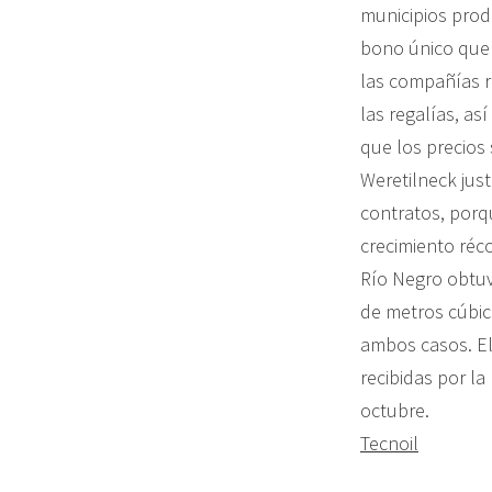
municipios prod
bono único que 
las compañías r
las regalías, as
que los precios
Weretilneck jus
contratos, porq
crecimiento réco
Río Negro obtuv
de metros cúbic
ambos casos. El
recibidas por la
octubre.
Tecnoil