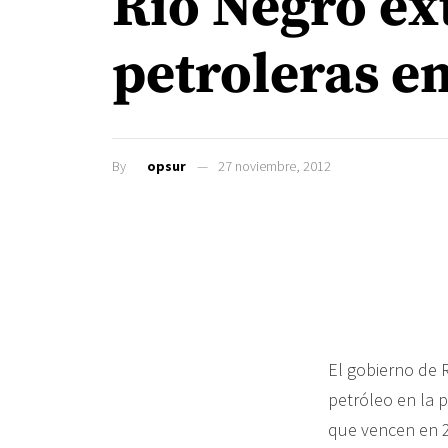
Río Negro ex
petroleras e
By
opsur
27 noviembre, 2012
El gobierno de 
petróleo en la 
que vencen en 2