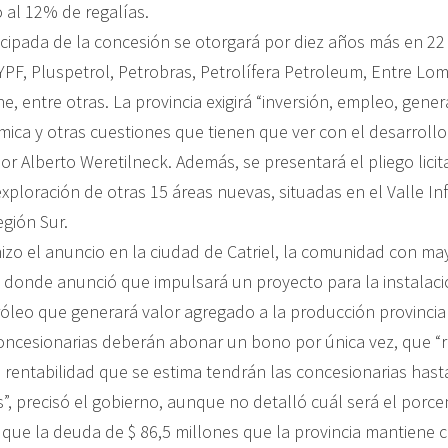
al 12% de regalías.
icipada de la concesión se otorgará por diez años más en 22
YPF, Pluspetrol, Petrobras, Petrolífera Petroleum, Entre Lo
, entre otras. La provincia exigirá “inversión, empleo, gene
mica y otras cuestiones que tienen que ver con el desarrollo
or Alberto Weretilneck. Además, se presentará el pliego licit
xploración de otras 15 áreas nuevas, situadas en el Valle Infe
egión Sur.
izo el anuncio en la ciudad de Catriel, la comunidad con ma
d, donde anunció que impulsará un proyecto para la instalac
róleo que generará valor agregado a la producción provincial
ncesionarias deberán abonar un bono por única vez, que “
 rentabilidad que se estima tendrán las concesionarias hasta 
s”, precisó el gobierno, aunque no detalló cuál será el porce
 que la deuda de $ 86,5 millones que la provincia mantiene 