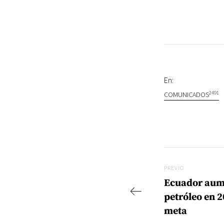
En:
2491
COMUNICADOS
Navegac
Previo
PREVIO
Ecuador aum
petróleo en 
meta