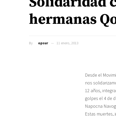
Solidaridad 
hermanas Q
By
opsur
11 enero, 2013
Desde el Movimi
nos solidarizam
12 años, integr
golpes el 4 de 
Napocna Navogoh
Estas muertes, j