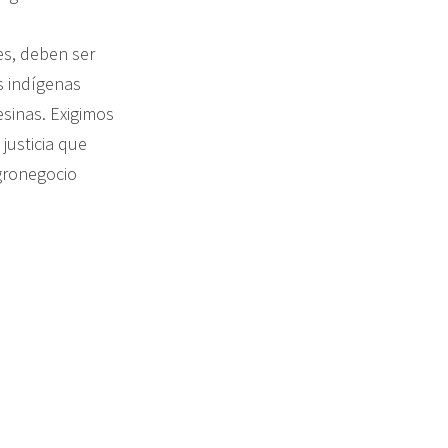
es, deben ser
s indígenas
sinas. Exigimos
 justicia que
agronegocio