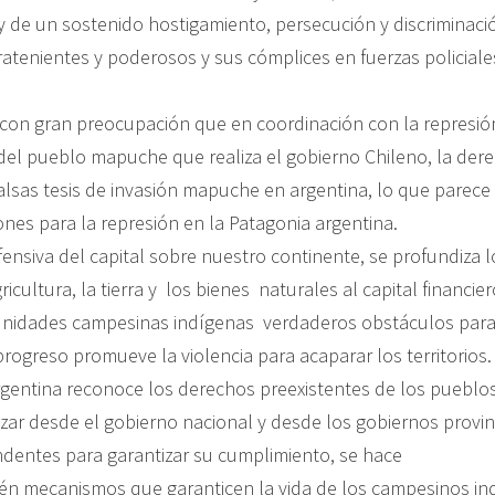
o y de un sostenido hostigamiento, persecución y discriminaci
ratenientes y poderosos y sus cómplices en fuerzas policiale
on gran preocupación que en coordinación con la represió
 del pueblo mapuche que realiza el gobierno Chileno, la der
falsas tesis de invasión mapuche en argentina, lo que parece
nes para la represión en la Patagonia argentina.
ensiva del capital sobre nuestro continente, se profundiza l
ricultura, la tierra y los bienes naturales al capital financie
nidades campesinas indígenas verdaderos obstáculos para e
rogreso promueve la violencia para acaparar los territorios.
rgentina reconoce los derechos preexistentes de los pueblos 
zar desde el gobierno nacional y desde los gobiernos provin
dentes para garantizar su cumplimiento, se hace
én mecanismos que garanticen la vida de los campesinos in