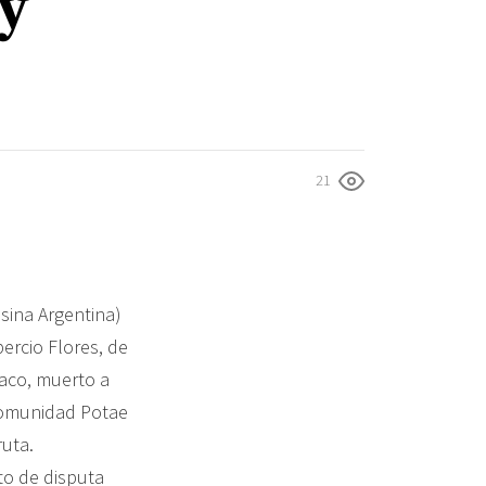
y
21
ina Argentina)
ercio Flores, de
aco, muerto a
 comunidad Potae
uta.
to de disputa