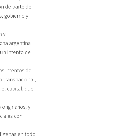
ón de parte de
s, gobierno y
n y
echa argentina
 un intento de
os intentos de
ro transnacional,
l capital, que
originarios, y
ciales con
dígenas en todo