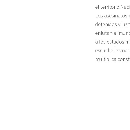
el territorio Na
Los asesinatos 
detenidos y juz
enlutan al mund
a los estados mu
escuche las nec
multiplica cons