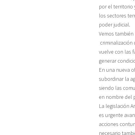
por el territori
los sectores ter
poder judicial.
Vemos también c
criminalización
vuelve con las 
generar condicio
En una nueva of
subordinar la ag
siendo las comu
en nombre del p
La legislación A
es urgente avan
acciones contun
necesario tambi