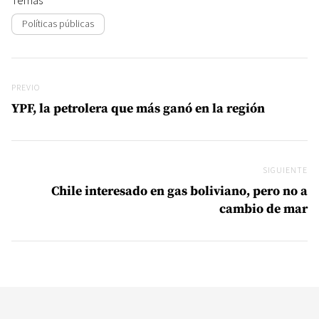
Políticas públicas
Navegación de entradas
Previo
PREVIO
YPF, la petrolera que más ganó en la región
SIGUIENTE
Si
Chile interesado en gas boliviano, pero no a
cambio de mar