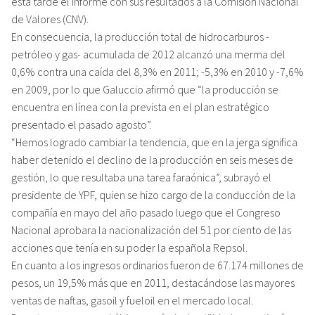
esta tarde el informe con sus resultados a la Comisión Nacional
de Valores (CNV).
En consecuencia, la producción total de hidrocarburos -
petróleo y gas- acumulada de 2012 alcanzó una merma del
0,6% contra una caída del 8,3% en 2011; -5,3% en 2010 y -7,6%
en 2009, por lo que Galuccio afirmó que “la producción se
encuentra en línea con la prevista en el plan estratégico
presentado el pasado agosto”.
“Hemos logrado cambiar la tendencia, que en la jerga significa
haber detenido el declino de la producción en seis meses de
gestión, lo que resultaba una tarea faraónica”, subrayó el
presidente de YPF, quien se hizo cargo de la conducción de la
compañía en mayo del año pasado luego que el Congreso
Nacional aprobara la nacionalización del 51 por ciento de las
acciones que tenía en su poder la española Repsol.
En cuanto a los ingresos ordinarios fueron de 67.174 millones de
pesos, un 19,5% más que en 2011, destacándose las mayores
ventas de naftas, gasoil y fueloil en el mercado local.