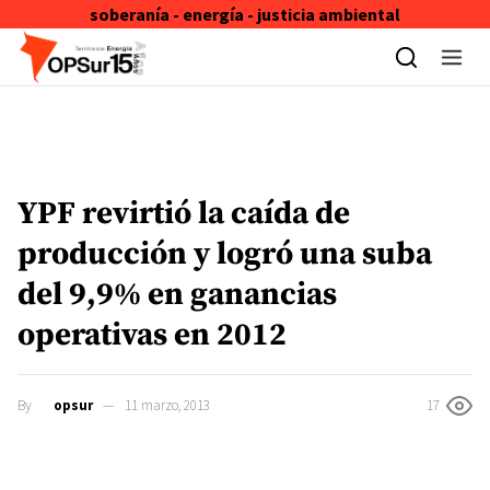
soberanía - energía - justicia ambiental
Skip to content
YPF revirtió la caída de
producción y logró una suba
del 9,9% en ganancias
operativas en 2012
By
opsur
11 marzo, 2013
17