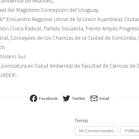
ambiental de Misiones,
ial del Magisterio Concepción del Uruguay,
 6ª Encuentro Regional Litoral de la Unión Asambleas Ciuda
ión Cívica Radical, Partido Socialista, Frente Amplio Progresi
eral, Concejales de los Charrúas de la Ciudad de Concordia, 
íos
trolero Sur.
Licenciatura en Salud Ambiental de Facultad de Ciencias de
 UADER.-
Facebook
Twitter
Email
Temas
No Convencionales
Política