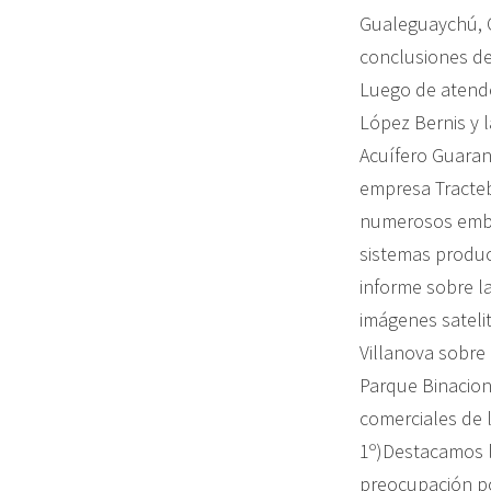
Gualeguaychú, 
conclusiones de
Luego de atende
López Bernis y l
Acuífero Guaraní
empresa Tractebe
numerosos embals
sistemas produc
informe sobre la
imágenes satelit
Villanova sobre 
Parque Binacion
comerciales de 
1º)Destacamos l
preocupación po