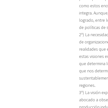
como estos encu
integra. Aunqu
logrado, entre l
de políticas de
2º) La necesida
de organizacion
realidades que 
estas visiones e
que determina lo
que nos determi
sustentablement
regiones.
3º) La visión ex
abocado a observ
producción indu