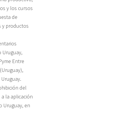
os y los cursos
uesta de
os y productos
entarios
o Uruguay,
 Pyme Entre
 (Uruguay),
o Uruguay.
ohibición del
 a la aplicación
ío Uruguay, en