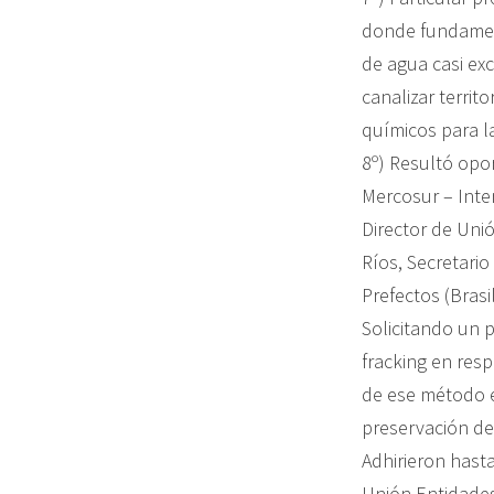
donde fundament
de agua casi ex
canalizar territ
químicos para l
8º) Resultó opo
Mercosur – Inte
Director de Uni
Ríos, Secretari
Prefectos (Brasi
Solicitando un p
fracking en resp
de ese método e
preservación del
Adhirieron hast
Unión Entidade