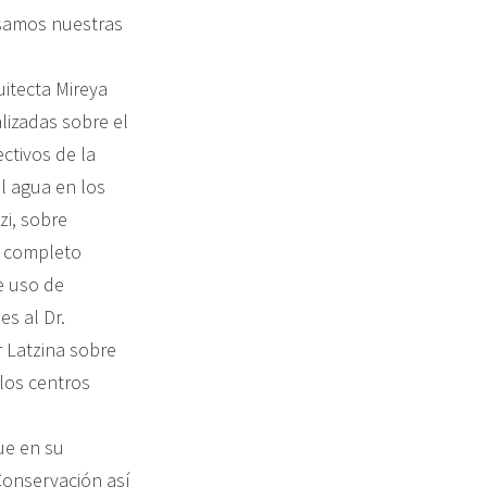
esamos nuestras
itecta Mireya
lizadas sobre el
ectivos de la
l agua en los
zi, sobre
n completo
re uso de
es al Dr.
r Latzina sobre
los centros
ue en su
Conservación así