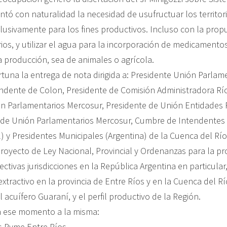
ó con naturalidad la necesidad de usufructuar los territori
clusivamente para los fines productivos. Incluso con la prop
orios, y utilizar el agua para la incorporación de medicament
a producción, sea de animales o agrícola.
rtuna la entrega de nota dirigida a: Presidente Unión Parlam
ndente de Colon, Presidente de Comisión Administradora Rí
ón Parlamentarios Mercosur, Presidente de Unión Entidades
o de Unión Parlamentarios Mercosur, Cumbre de Intendentes
l) y Presidentes Municipales (Argentina) de la Cuenca del Rí
royecto de Ley Nacional, Provincial y Ordenanzas para la pr
ectivas jurisdicciones en la República Argentina en particular,
xtractivo en la provincia de Entre Ríos y en la Cuenca del R
 acuífero Guaraní, y el perfil productivo de la Región.
a ese momento a la misma:
s Pyme Entre Ríos