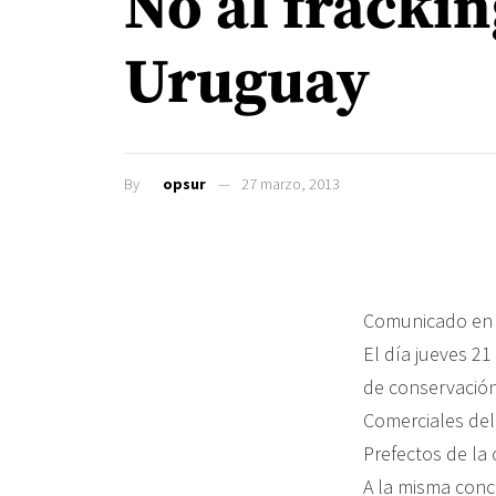
No al frackin
Uruguay
By
opsur
27 marzo, 2013
Comunicado en 
El día jueves 21
de conservación
Comerciales del
Prefectos de la
A la misma con