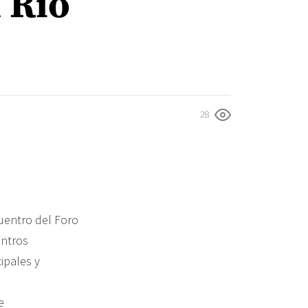
l Río
28
cuentro del Foro
entros
ipales y
e