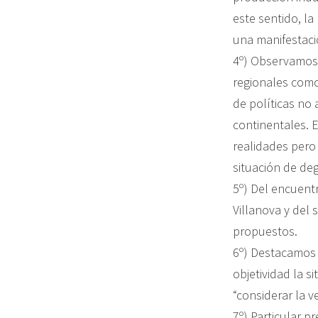
este sentido, l
una manifestaci
4º) Observamos 
regionales como
de políticas no
continentales. E
realidades pero 
situación de deg
5º) Del encuentr
Villanova y del
propuestos.
6º) Destacamos l
objetividad la 
“considerar la v
7º) Particular p