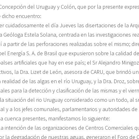
Concepción del Uruguay y Colón, que por la presente expr
 dicho encuentro:
r cuidadosamente el día Jueves las disertaciones de la Arqu
a Geóloga Estela Solana, centrada en las investigaciones rea
 a partir de las perforaciones realizadas sobre el mismo; dir
l Energía S. A. de Brasil que expusieron sobre la calidad de
es artificiales que hay en ese país; el Sr Alejandro Minigoz
tivos, la Dra. Lizet de León, asesora de CARU, que brindó u
 realidad de las algas en el río Uruguay, y la Dra. Droz, sob
ales para la detección y clasificación de las mismas y el viern
la situación del rio Uruguay considerado como un todo, al s
al y a los jefes comunales, parlamentarios y autoridades de 
la cuenca presentes, manifestamos lo siguiente:
a intención de las organizaciones de Centros Comerciales q
r la degradación de nuestras aguas, generaron el Foro de 