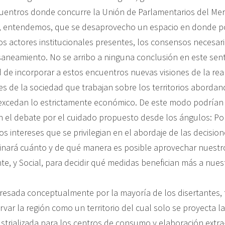
entros donde concurre la Unión de Parlamentarios del Mer
e, entendemos, que se desaprovecho un espacio en donde p
os actores institucionales presentes, los consensos necesario
 saneamiento. No se arribo a ninguna conclusión en este sent
d de incorporar a estos encuentros nuevas visiones de la rea
es de la sociedad que trabajan sobre los territorios abordan
excedan lo estrictamente económico. De este modo podrían
n el debate por el cuidado propuesto desde los ángulos: Polí
s intereses que se privilegian en el abordaje de las decision
nará cuánto y de qué manera es posible aprovechar nuestr
e, y Social, para decidir qué medidas benefician más a nues
presada conceptualmente por la mayoría de los disertantes, 
ar la región como un territorio del cual solo se proyecta la
strializada para los centros de consumo y elaboración extra-