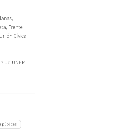
danas,
sta, Frente
Unión Cívica
 Salud UNER
s públicas