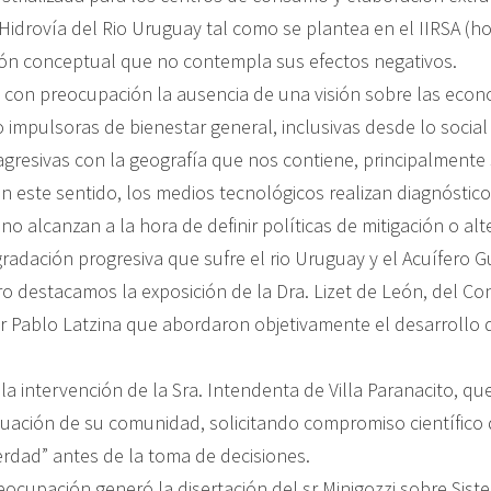
a Hidrovía del Rio Uruguay tal como se plantea en el IIRSA (
ón conceptual que no contempla sus efectos negativos.
con preocupación la ausencia de una visión sobre las eco
 impulsoras de bienestar general, inclusivas desde lo socia
 agresivas con la geografía que nos contiene, principalmente
n este sentido, los medios tecnológicos realizan diagnóstico
no alcanzan a la hora de definir políticas de mitigación o alt
radación progresiva que sufre el rio Uruguay y el Acuífero G
o destacamos la exposición de la Dra. Lizet de León, del Conc
 sr Pablo Latzina que abordaron objetivamente el desarrollo 
a intervención de la Sra. Intendenta de Villa Paranacito, q
situación de su comunidad, solicitando compromiso científic
erdad” antes de la toma de decisiones.
reocupación generó la disertación del sr Minigozzi sobre Sis