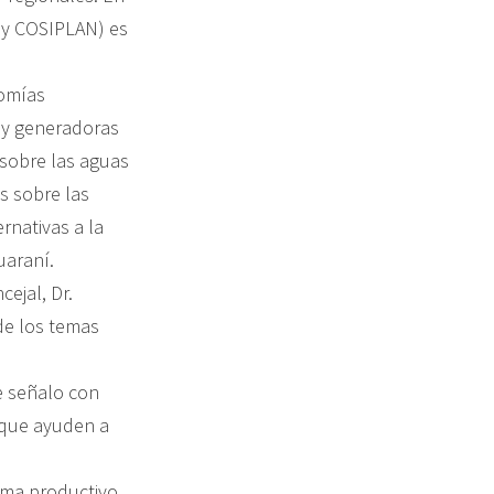
hoy COSIPLAN) es
nomías
l y generadoras
 sobre las aguas
s sobre las
ernativas a la
uaraní.
ejal, Dr.
de los temas
ue señalo con
o que ayuden a
tema productivo,