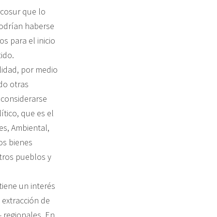
cosur que lo
odrían haberse
s para el inicio
ido.
lidad, por medio
do otras
 considerarse
tico, que es el
es, Ambiental,
os bienes
tros pueblos y
tiene un interés
 extracción de
 regionales. En