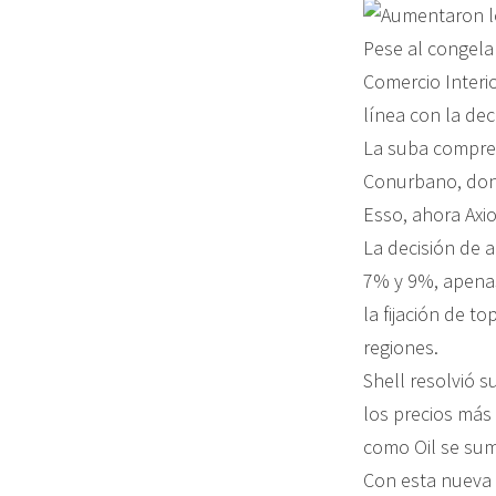
Pese al congela
Comercio Interi
línea con la dec
La suba comprend
Conurbano, dond
Esso, ahora Axi
La decisión de 
7% y 9%, apenas
la fijación de t
regiones.
Shell resolvió s
los precios más
como Oil se sum
Con esta nueva 