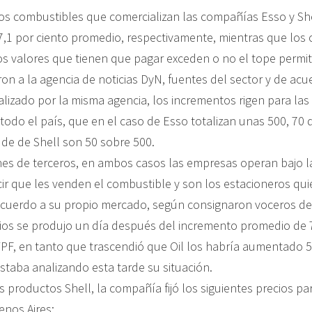
los combustibles que comercializan las compañías Esso y S
 7,1 por ciento promedio, respectivamente, mientras que lo
los valores que tienen que pagar exceden o no el tope permit
on a la agencia de noticias DyN, fuentes del sector y de ac
alizado por la misma agencia, los incrementos rigen para las
 todo el país, que en el caso de Esso totalizan unas 500, 70 
 de de Shell son 50 sobre 500.
nes de terceros, en ambos casos las empresas operan bajo 
ecir que les venden el combustible y son los estacioneros qu
acuerdo a su propio mercado, según consignaron voceros de
ios se produjo un día después del incremento promedio de 7
YPF, en tanto que trascendió que Oil los habría aumentado 5
staba analizando esta tarde su situación.
s productos Shell, la compañía fijó los siguientes precios pa
enos Aires: