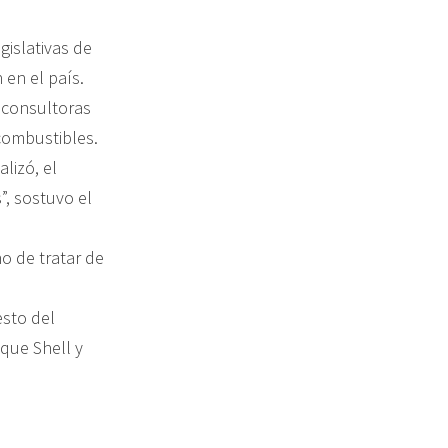
gislativas de
 en el país.
s consultoras
combustibles.
lizó, el
”, sostuvo el
no de tratar de
esto del
que Shell y