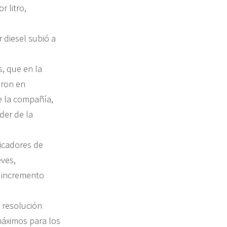
r litro,
r diesel subió a
, que en la
aron en
e la compañía,
der de la
dicadores de
eves,
n incremento
e resolución
máximos para los