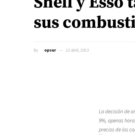
Shell y Esso
sus combusti
By
opsur
12 abril, 2013
La decisión de a
9%, apenas horas
precios de los c