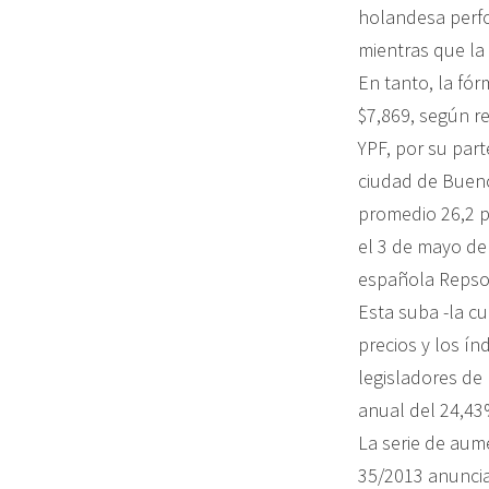
holandesa perfor
mientras que la
En tanto, la fór
$7,869, según re
YPF, por su par
ciudad de Bueno
promedio 26,2 p
el 3 de mayo de
española Repso
Esta suba -la cu
precios y los ín
legisladores de
anual del 24,43
La serie de aume
35/2013 anunciad