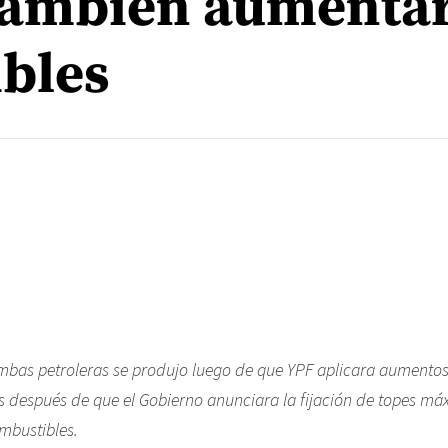
 también aumenta
bles
mbas petroleras se produjo luego de que YPF aplicara aumentos
 después de que el Gobierno anunciara la fijación de topes má
ombustibles.