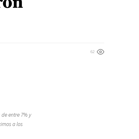
ron
62
 de entre 7% y
ximos a los