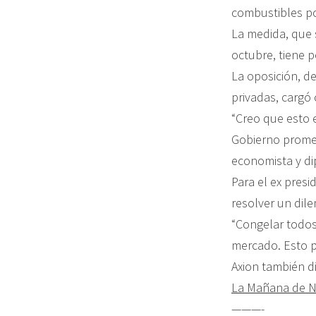
combustibles po
La medida, que 
octubre, tiene p
La oposición, d
privadas, cargó
“Creo que esto e
Gobierno prometi
economista y dip
Para el ex presi
resolver un dile
“Congelar todos
mercado. Esto p
Axion también d
La Mañana de 
———-