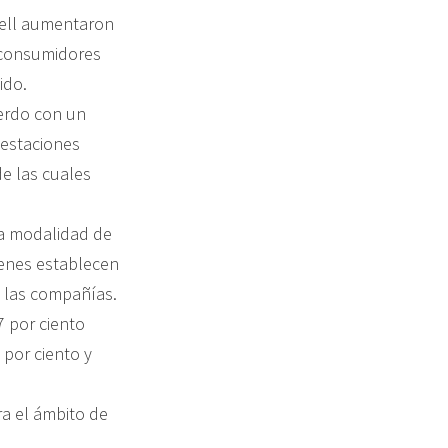
hell aumentaron
s consumidores
ido.
uerdo con un
 estaciones
de las cuales
la modalidad de
ienes establecen
 las compañías.
 por ciento
 por ciento y
ra el ámbito de