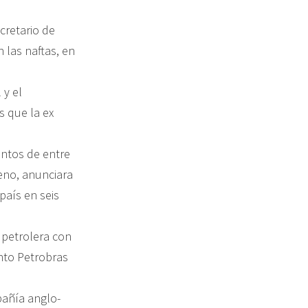
cretario de
 las naftas, en
 y el
s que la ex
entos de entre
eno, anunciara
 país en seis
 petrolera con
nto Petrobras
pañía anglo-