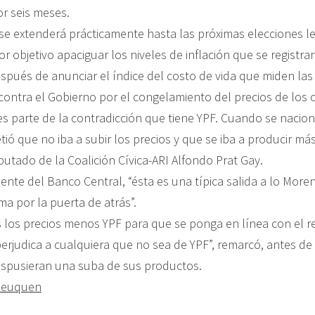
r seis meses.
se extenderá prácticamente hasta las próximas elecciones le
or objetivo apaciguar los niveles de inflación que se registran
espués de anunciar el índice del costo de vida que miden la
 contra el Gobierno por el congelamiento del precios de los 
s parte de la contradicción que tiene YPF. Cuando se naciona
ó que no iba a subir los precios y que se iba a producir más
utado de la Coalición Cívica-ARI Alfondo Prat Gay.
dente del Banco Central, “ésta es una típica salida a lo More
ma por la puerta de atrás”.
 los precios menos YPF para que se ponga en línea con el r
erjudica a cualquiera que no sea de YPF”, remarcó, antes de 
ispusieran una suba de sus productos.
Neuquen