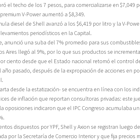
ó el techo de los 7 pesos, para comercializarse en $7,049 po
 premium V-Power aumentó a $8,349.
mula diesel de Shell avanzó a los $6,419 por litro y la V-Powe
levamientos periodísticos en la Capital.
te, anunció una suba del 7% promedio para sus combustibles
s Aires llegó al 9%, por lo que sus productos se increment
or ciento desde que el Estado nacional retomó el control d
l año pasado, después de la expropiación de acciones en po
l.
arta desde la estatización- se encuentra en línea con los in
dices de inflación que reportan consultoras privadas: este ju
 la oposiciones indicaron que el IPC Congreso acumulaba u
%.
ntos dispuestos por YPF, Shell y Axion se registran luego d
a por la Secretaría de Comercio Interior y que fija precios 