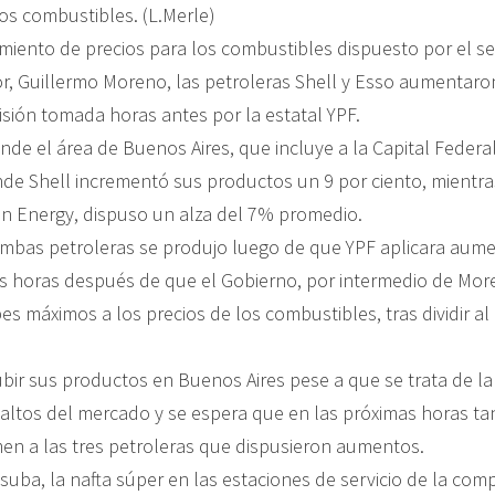
miento de precios para los combustibles dispuesto por el se
or, Guillermo Moreno, las petroleras Shell y Esso aumentaron
isión tomada horas antes por la estatal YPF.
e el área de Buenos Aires, que incluye a la Capital Federal
e Shell incrementó sus productos un 9 por ciento, mientra
on Energy, dispuso un alza del 7% promedio.
ambas petroleras se produjo luego de que YPF aplicara aum
 horas después de que el Gobierno, por intermedio de Mor
opes máximos a los precios de los combustibles, tras dividir al
ubir sus productos en Buenos Aires pese a que se trata de la
 altos del mercado y se espera que en las próximas horas ta
en a las tres petroleras que dispusieron aumentos.
suba, la nafta súper en las estaciones de servicio de la com